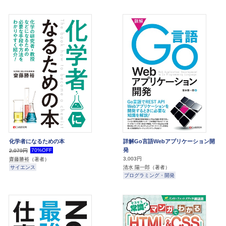
化学者になるための本
詳解Go言語Webアプリケーション開
発
70%OFF
2,079円
3,003円
齋藤勝裕
（著者）
清水 陽一郎
（著者）
サイエンス
プログラミング・開発