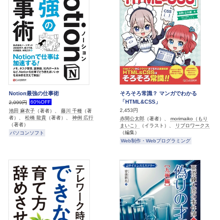
Notion最強の仕事術
そろそろ常識？ マンガでわかる
「HTML&CSS」
60%OFF
2,099円
2,453円
池田 麻衣子
（著者）、
藤川 千種
（著
者）、
松橋 龍貴
（著者）、
神例 広行
赤間公太郎
（著者）、
morimaiko（もり
（著者）
まいこ）
（イラスト）、
リブロワークス
（編集）
パソコンソフト
Web制作・Webプログラミング