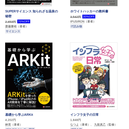
SUPERサイエンス 知られざる温泉の
ホワイトハッカーの教科書
秘密
30%OFF
3,542円
70%OFF
IPUSIRON
（著者）
2,453円
IT読み物
齋藤勝裕
（著者）
サイエンス
基礎から学ぶARKit
インフラ女子の日常
4,202円
1,848円
林晃
（著者）
なつよ
（著者）、
九龍真乙
（監修）