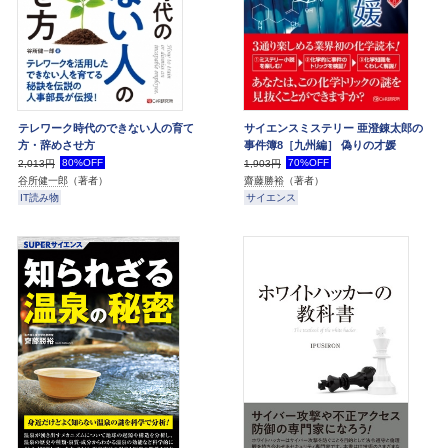
テレワーク時代のできない人の育て
サイエンスミステリー 亜澄錬太郎の
方・辞めさせ方
事件簿8［九州編］ 偽りの才媛
80%OFF
70%OFF
2,013円
1,903円
谷所健一郎
（著者）
齋藤勝裕
（著者）
IT読み物
サイエンス