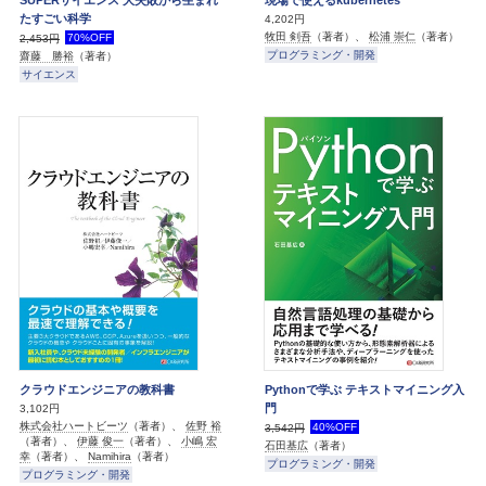
たすごい科学
4,202円
牧田 剣吾
（著者）、
松浦 崇仁
（著者）
70%OFF
2,453円
プログラミング・開発
齋藤 勝裕
（著者）
サイエンス
クラウドエンジニアの教科書
Pythonで学ぶ テキストマイニング入
門
3,102円
株式会社ハートビーツ
（著者）、
佐野 裕
40%OFF
3,542円
（著者）、
伊藤 俊一
（著者）、
小嶋 宏
石田基広
（著者）
幸
（著者）、
Namihira
（著者）
プログラミング・開発
プログラミング・開発