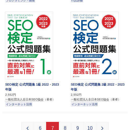
プログラミング・開発
IT読み物
SEO検定 公式問題集 1級 2022・2023
SEO検定 公式問題集 2級 2022・2023
年版
年版
2,552円
2,552円
一般社団法人全日本SEO協会
（著者）
一般社団法人全日本SEO協会
（著者）
インターネット活用
インターネット活用
6
7
8
9
10