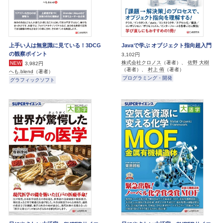
上手い人は無意識に見ている！3DCG
Javaで学ぶ オブジェクト指向超入門
の観察ポイント
3,102円
株式会社クロノス
（著者）、
佐野 大樹
NEW
3,982円
（著者）、
村上 侑
（著者）
へも.blend
（著者）
プログラミング・開発
グラフィックソフト