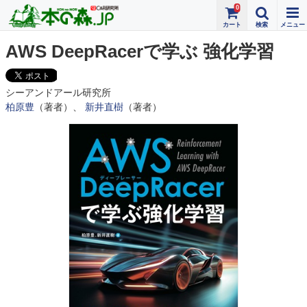
0
AWS DeepRacerで学ぶ 強化学習
シーアンドアール研究所
柏原豊
（著者）、
新井直樹
（著者）