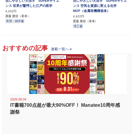
目にやさしい大活字 SUPERサイエ
目にやさしい大活字 SUPERサイエ
ンス 世界が驚愕した江戸の医学
ンス 空気を資源に変える化学
MOF（金属有機構造体）
4,202円
齋藤 勝裕
（著者）
4,422円
実用・雑学書
齋藤 勝裕
（著者）
理工書
おすすめの記事
連載一覧へ
2026.08.04
IT書籍700点超が最大90%OFF！ Manatee10周年感
謝祭