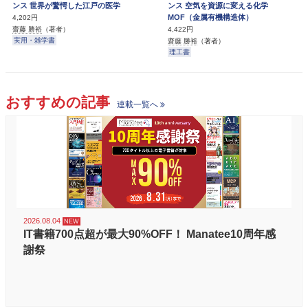
ンス 世界が驚愕した江戸の医学
ンス 空気を資源に変える化学
MOF（金属有機構造体）
4,202円
齋藤 勝裕
（著者）
4,422円
実用・雑学書
齋藤 勝裕
（著者）
理工書
おすすめの記事
連載一覧へ
2026.08.04
IT書籍700点超が最大90%OFF！ Manatee10周年感
謝祭