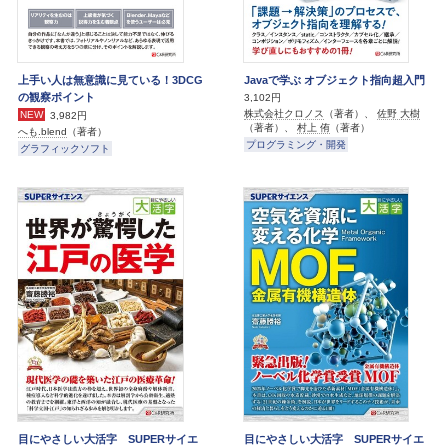
上手い人は無意識に見ている！3DCG
Javaで学ぶ オブジェクト指向超入門
の観察ポイント
3,102円
株式会社クロノス
（著者）、
佐野 大樹
NEW
3,982円
（著者）、
村上 侑
（著者）
へも.blend
（著者）
プログラミング・開発
グラフィックソフト
目にやさしい大活字 SUPERサイエ
目にやさしい大活字 SUPERサイエ