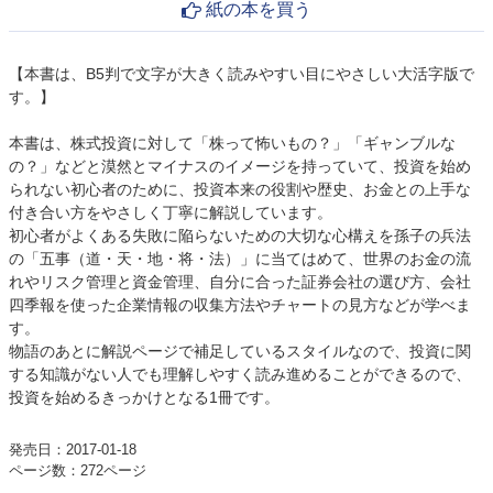
紙の本を買う
【本書は、B5判で文字が大きく読みやすい目にやさしい大活字版で
す。】
本書は、株式投資に対して「株って怖いもの？」「ギャンブルな
の？」などと漠然とマイナスのイメージを持っていて、投資を始め
られない初心者のために、投資本来の役割や歴史、お金との上手な
付き合い方をやさしく丁寧に解説しています。
初心者がよくある失敗に陥らないための大切な心構えを孫子の兵法
の「五事（道・天・地・将・法）」に当てはめて、世界のお金の流
れやリスク管理と資金管理、自分に合った証券会社の選び方、会社
四季報を使った企業情報の収集方法やチャートの見方などが学べま
す。
物語のあとに解説ページで補足しているスタイルなので、投資に関
する知識がない人でも理解しやすく読み進めることができるので、
投資を始めるきっかけとなる1冊です。
発売日：2017-01-18
ページ数：272ページ