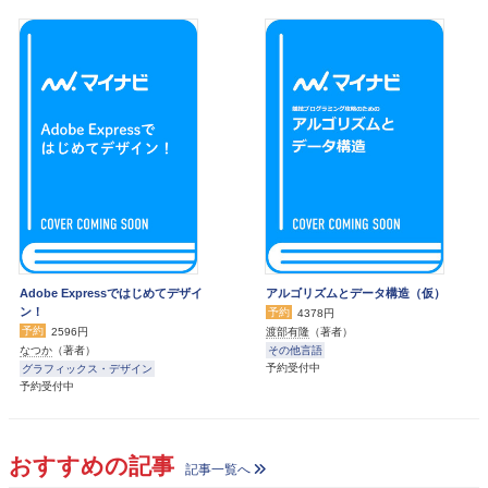
Adobe Expressではじめてデザイ
アルゴリズムとデータ構造（仮）
ン！
予約
4378円
予約
渡部有隆
（著者）
2596円
その他言語
なつか
（著者）
予約受付中
グラフィックス・デザイン
予約受付中
おすすめの記事
記事一覧へ