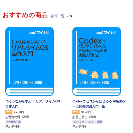
おすすめの商品
書籍一覧へ
つくりながら学ぶ！ リアルタイムOS
Codexでゼロからはじめる AI駆動ゲ
自作入門
ーム開発実践入門（仮）
予約
予約
4730円
3498円
矢野倉伊織
（著者）
布留川英一
（著者）
その他言語
プログラミング・開発
予約受付中
予約受付中