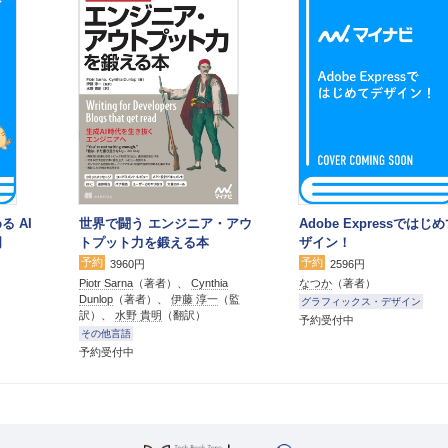
る AI
世界で闘う エンジニア・アウ
Adobe Expressではじ
門
トプット力を鍛える本
ザイン！
予約
予約
3960円
2596円
Piotr Sarna
（著者）、
Cynthia
なつか
（著者）
Dunlop
（著者）、
伊藤 淳一
（監
グラフィックス・デザイン
訳）、
水野 貴明
（翻訳）
予約受付中
その他言語
予約受付中