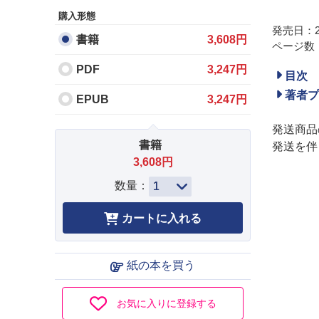
購入形態
発売日：20
書籍
3,608円
ページ数：
PDF
3,247円
目次
著者プ
EPUB
3,247円
発送商品
書籍
発送を伴
3,608円
数量：
紙の本を買う
お気に入りに登録する