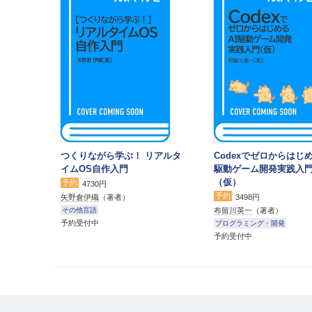
つくりながら学ぶ！ リアルタ
Codexでゼロからはじめ
イムOS自作入門
駆動ゲーム開発実践入
（仮）
予約
4730円
予約
矢野倉伊織
（著者）
3498円
布留川英一
（著者）
その他言語
予約受付中
プログラミング・開発
予約受付中