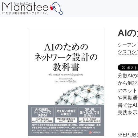
AI
シーアン
シスコシ
分散AI
から解説
のネット
や同期通
書ではA
実践を示
※EPU