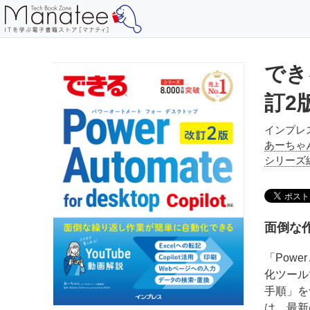
できる
訂2版
インプレ
あーちゃ
シリーズ
面倒な
「Power
化ツール
手順」を
は、最新