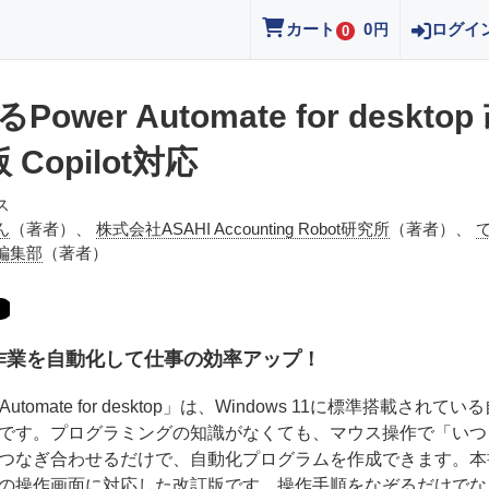
カート
0
ログイ
円
0
Power Automate for desktop
 Copilot対応
ス
ん
（著者）、
株式会社ASAHI Accounting Robot研究所
（著者）、
編集部
（著者）
作業を自動化して仕事の効率アップ！
 Automate for desktop」は、Windows 11に標準搭載されてい
です。プログラミングの知識がなくても、マウス操作で「いつ
つなぎ合わせるだけで、自動化プログラムを作成できます。本
の操作画面に対応した改訂版です。操作手順をなぞるだけでな