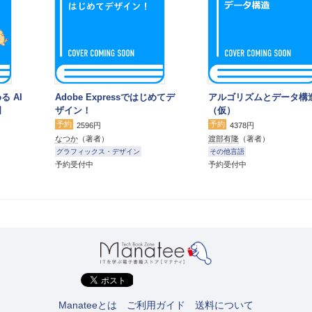
る AI
Adobe Expressではじめてデ
アルゴリズムとデータ構
門
ザイン！
（仮）
予約
予約
2596円
4378円
なつか
（著者）
渡部有隆
（著者）
グラフィックス・デザイン
その他言語
予約受付中
予約受付中
Manateeとは
ご利用ガイド
送料について