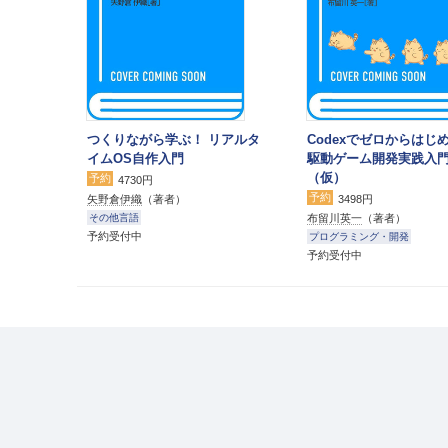
つくりながら学ぶ！ リアルタ
Codexでゼロからはじめ
イムOS自作入門
駆動ゲーム開発実践入
（仮）
予約
4730円
予約
矢野倉伊織
（著者）
3498円
布留川英一
（著者）
その他言語
予約受付中
プログラミング・開発
予約受付中