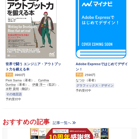
世界で闘う エンジニア・アウトプッ
Adobe Expressではじめてデザイ
ト力を鍛える本
ン！
予約
予約
3960円
2596円
Piotr Sarna
（著者）、
Cynthia
なつか
（著者）
Dunlop
（著者）、
伊藤 淳一
（監訳）、
グラフィックス・デザイン
水野 貴明
（翻訳）
予約受付中
その他言語
予約受付中
おすすめの記事
記事一覧へ