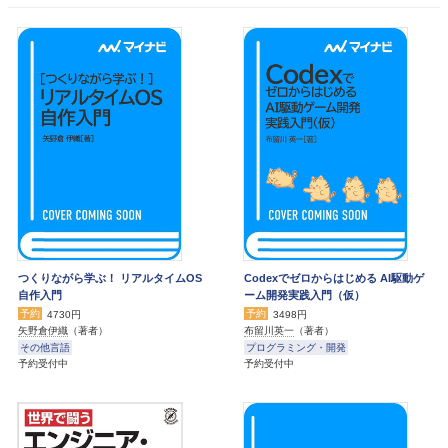
つくりながら学ぶ！ リアルタイムOS
Codexでゼロからはじめる AI駆動ゲ
自作入門
ーム開発実践入門（仮）
予約
予約
4730円
3498円
矢野倉伊織
（著者）
布留川英一
（著者）
その他言語
プログラミング・開発
予約受付中
予約受付中