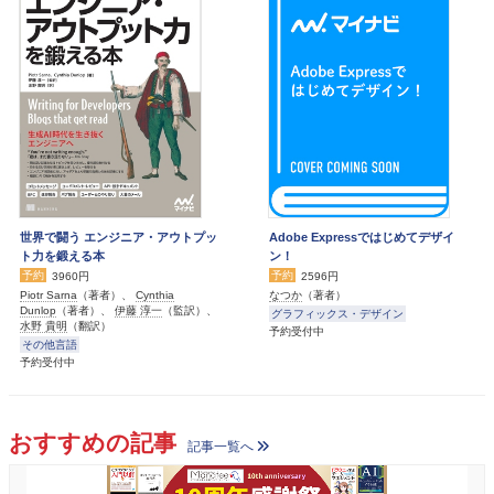
世界で闘う エンジニア・アウトプッ
Adobe Expressではじめてデザイ
ト力を鍛える本
ン！
予約
予約
3960円
2596円
Piotr Sarna
（著者）、
Cynthia
なつか
（著者）
Dunlop
（著者）、
伊藤 淳一
（監訳）、
グラフィックス・デザイン
水野 貴明
（翻訳）
予約受付中
その他言語
予約受付中
おすすめの記事
記事一覧へ