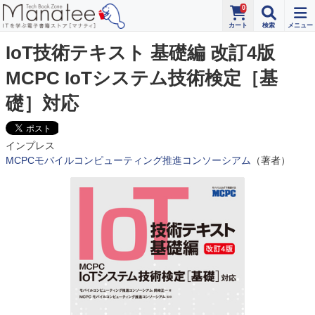
0
IoT技術テキスト 基礎編 改訂4版
MCPC IoTシステム技術検定［基
礎］対応
インプレス
MCPCモバイルコンピューティング推進コンソーシアム
（著者）