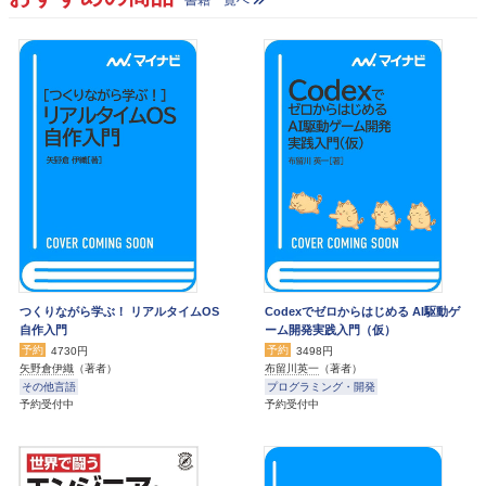
つくりながら学ぶ！ リアルタイムOS
Codexでゼロからはじめる AI駆動ゲ
自作入門
ーム開発実践入門（仮）
予約
予約
4730円
3498円
矢野倉伊織
（著者）
布留川英一
（著者）
その他言語
プログラミング・開発
予約受付中
予約受付中