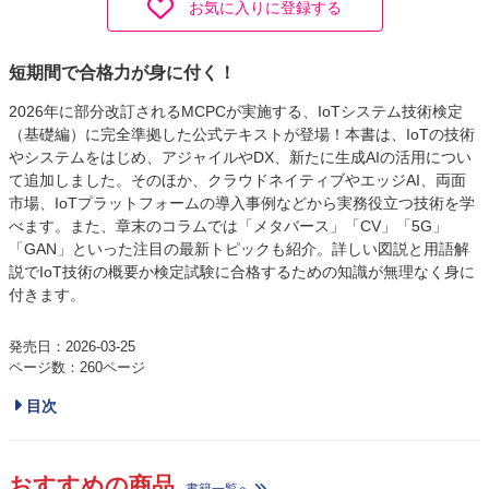
お気に入りに登録する
短期間で合格力が身に付く！
2026年に部分改訂されるMCPCが実施する、IoTシステム技術検定
（基礎編）に完全準拠した公式テキストが登場！本書は、IoTの技術
やシステムをはじめ、アジャイルやDX、新たに生成AIの活用につい
て追加しました。そのほか、クラウドネイティブやエッジAI、両面
市場、IoTプラットフォームの導入事例などから実務役立つ技術を学
べます。また、章末のコラムでは「メタバース」「CV」「5G」
「GAN」といった注目の最新トピックも紹介。詳しい図説と用語解
説でIoT技術の概要か検定試験に合格するための知識が無理なく身に
付きます。
発売日：2026-03-25
ページ数：260ページ
目次
おすすめの商品
書籍一覧へ