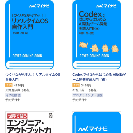
つくりながら学ぶ！ リアルタイムOS
Codexでゼロからはじめる AI駆動ゲ
自作入門
ーム開発実践入門（仮）
予約
予約
4730円
3498円
矢野倉伊織
（著者）
布留川英一
（著者）
その他言語
プログラミング・開発
予約受付中
予約受付中