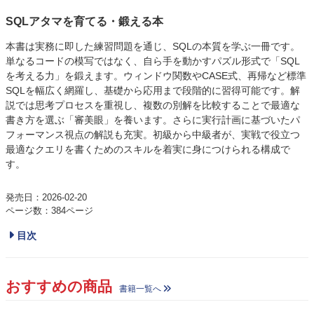
SQLアタマを育てる・鍛える本
本書は実務に即した練習問題を通じ、SQLの本質を学ぶ一冊です。
単なるコードの模写ではなく、自ら手を動かすパズル形式で「SQL
を考える力」を鍛えます。ウィンドウ関数やCASE式、再帰など標準
SQLを幅広く網羅し、基礎から応用まで段階的に習得可能です。解
説では思考プロセスを重視し、複数の別解を比較することで最適な
書き方を選ぶ「審美眼」を養います。さらに実行計画に基づいたパ
フォーマンス視点の解説も充実。初級から中級者が、実戦で役立つ
最適なクエリを書くためのスキルを着実に身につけられる構成で
す。
発売日：2026-02-20
ページ数：384ページ
目次
おすすめの商品
書籍一覧へ