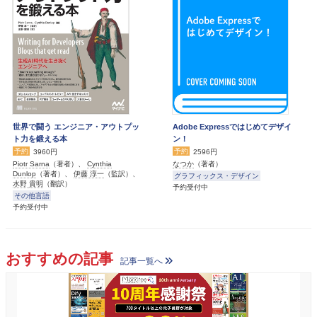
世界で闘う エンジニア・アウトプッ
Adobe Expressではじめてデザイ
ト力を鍛える本
ン！
予約
予約
3960円
2596円
Piotr Sarna
（著者）、
Cynthia
なつか
（著者）
Dunlop
（著者）、
伊藤 淳一
（監訳）、
グラフィックス・デザイン
水野 貴明
（翻訳）
予約受付中
その他言語
予約受付中
おすすめの記事
記事一覧へ