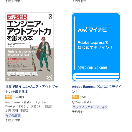
予約受付中
予約受付中
世界で闘う エンジニア・アウトプッ
Adobe Expressではじめてデザイ
ト力を鍛える本
ン！
予約
予約
3960円
2596円
Piotr Sarna
（著者）、
Cynthia
なつか
（著者）
Dunlop
（著者）、
伊藤 淳一
（監訳）、
グラフィックス・デザイン
水野 貴明
（翻訳）
予約受付中
その他言語
予約受付中