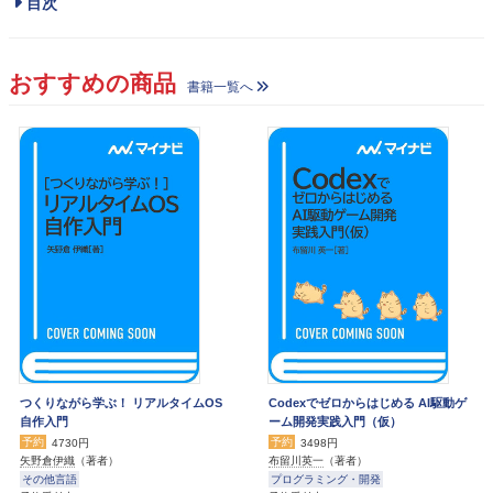
目次
おすすめの商品
書籍一覧へ
つくりながら学ぶ！ リアルタイムOS
Codexでゼロからはじめる AI駆動ゲ
自作入門
ーム開発実践入門（仮）
予約
予約
4730円
3498円
矢野倉伊織
（著者）
布留川英一
（著者）
その他言語
プログラミング・開発