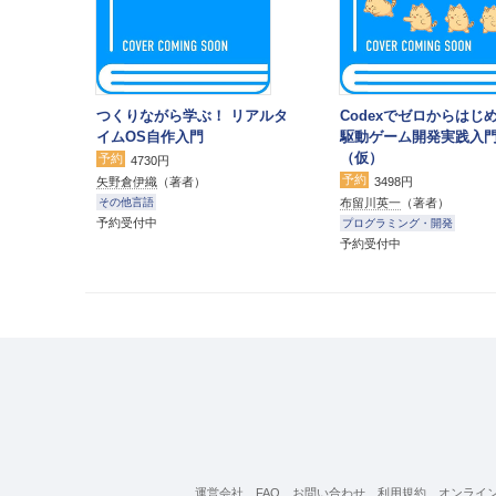
つくりながら学ぶ！ リアルタ
Codexでゼロからはじめ
イムOS自作入門
駆動ゲーム開発実践入
（仮）
予約
4730円
予約
矢野倉伊織
（著者）
3498円
布留川英一
（著者）
その他言語
予約受付中
プログラミング・開発
予約受付中
運営会社
FAQ
お問い合わせ
利用規約
オンライ