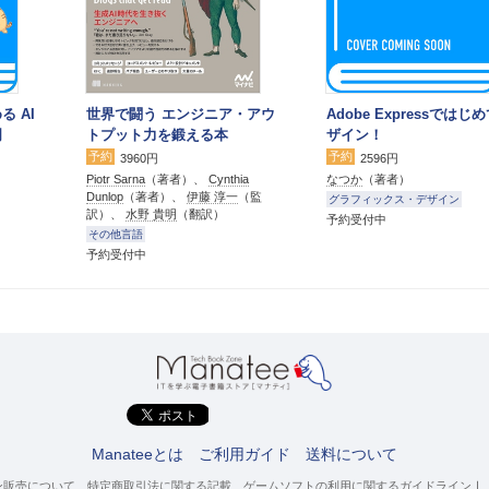
る AI
世界で闘う エンジニア・アウ
Adobe Expressではじ
門
トプット力を鍛える本
ザイン！
予約
予約
3960円
2596円
Piotr Sarna
（著者）、
Cynthia
なつか
（著者）
Dunlop
（著者）、
伊藤 淳一
（監
グラフィックス・デザイン
訳）、
水野 貴明
（翻訳）
予約受付中
その他言語
予約受付中
Manateeとは
ご利用ガイド
送料について
ン販売について
特定商取引法に関する記載
ゲームソフトの利用に関するガイドライン
｜