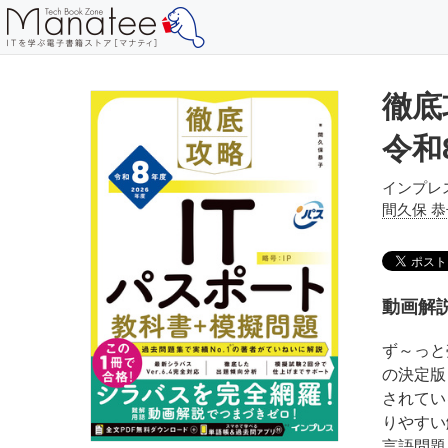
徹底
令和
インプレ
間久保 恭
動画解
ず～っと
の決定版
されてい
りやすい
言語問題