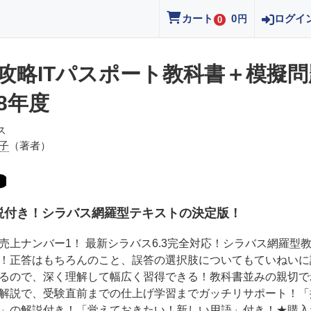
カート
0
ログイ
円
0
攻略ITパスポート教科書＋模擬問
8年度
ス
子
（著者）
説付き！シラバス網羅型テキストの決定版！
売上ナンバー1！ 最新シラバス6.3完全対応！シラバス網羅型
！正答はもちろんのこと、誤答の選択肢についてもていねいに
るので、深く理解して幅広く習得できる！教科書並みの親切で
解説で、受験直前までの仕上げ学習までガッチリサポート！「
」の解説付き！「覚えておきたい！新しい用語」付き！★購入