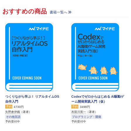
おすすめの商品
書籍一覧へ
つくりながら学ぶ！ リアルタイムOS
Codexでゼロからはじめる AI駆動ゲ
自作入門
ーム開発実践入門（仮）
予約
予約
4730円
3498円
矢野倉伊織
（著者）
布留川英一
（著者）
その他言語
プログラミング・開発
予約受付中
予約受付中