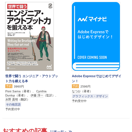
世界で闘う エンジニア・アウトプッ
Adobe Expressではじめてデザイ
ト力を鍛える本
ン！
予約
予約
3960円
2596円
Piotr Sarna
（著者）、
Cynthia
なつか
（著者）
Dunlop
（著者）、
伊藤 淳一
（監訳）、
グラフィックス・デザイン
水野 貴明
（翻訳）
予約受付中
その他言語
予約受付中
おすすめの記事
記事一覧へ