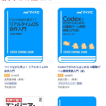
つくりながら学ぶ！ リアルタイムOS
Codexでゼロからはじめる AI駆動ゲ
自作入門
ーム開発実践入門（仮）
予約
予約
4730円
3498円
矢野倉伊織
（著者）
布留川英一
（著者）
その他言語
プログラミング・開発
予約受付中
予約受付中