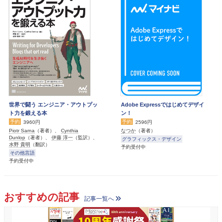
世界で闘う エンジニア・アウトプッ
Adobe Expressではじめてデザイ
ト力を鍛える本
ン！
予約
予約
3960円
2596円
Piotr Sarna
（著者）、
Cynthia
なつか
（著者）
Dunlop
（著者）、
伊藤 淳一
（監訳）、
グラフィックス・デザイン
水野 貴明
（翻訳）
予約受付中
その他言語
予約受付中
おすすめの記事
記事一覧へ