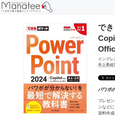
できる
Co
Offi
インプレ
井上香緒
パワポ
プレゼン
ンなどに
資料作成