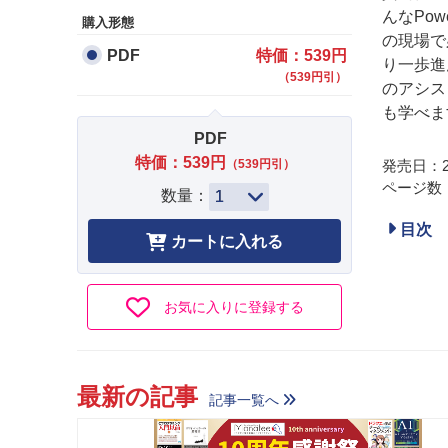
んなPo
購入形態
の現場で
PDF
特価：539円
り一歩進
（539円引）
のアシス
も学べま
PDF
特価：539円
（539円引）
発売日：20
ページ数：
数量：
目次
お気に入りに登録する
最新の記事
記事一覧へ