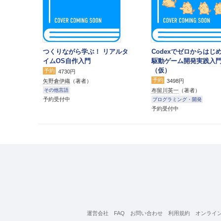
つくりながら学ぶ！ リアルタ
Codexでゼロからはじめ
イムOS自作入門
駆動ゲーム開発実践入
（仮）
予約
4730円
予約
矢野倉伊織
（著者）
3498円
布留川英一
（著者）
その他言語
予約受付中
プログラミング・開発
予約受付中
運営会社
FAQ
お問い合わせ
利用規約
オンライ