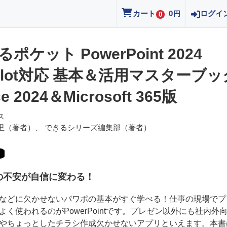
カート
0
ログイ
円
0
ポケット PowerPoint 2024
pilot対応 基本＆活用マスターブッ
ce 2024＆Microsoft 365版
ス
里
（著者）、
できるシリーズ編集部
（著者）
の不安が自信に変わる！
などに欠かせないパワポの基本がすぐ学べる！仕事の現場でプ
よく使われるのがPowerPointです。プレゼン以外にも社内外
やちょっとしたチラシ作成欠かせないアプリといえます。本書