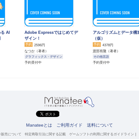
る AI
Adobe Expressではじめてデ
アルゴリズムとデータ構
門
ザイン！
（仮）
予約
予約
2596円
4378円
なつか
（著者）
渡部有隆
（著者）
グラフィックス・デザイン
その他言語
予約受付中
予約受付中
Manateeとは
ご利用ガイド
送料について
ン販売について
特定商取引法に関する記載
ゲームソフトの利用に関するガイドライン
｜