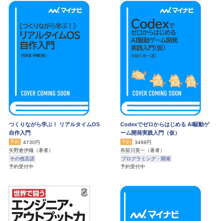
つくりながら学ぶ！ リアルタイムOS
Codexでゼロからはじめる AI駆動ゲ
自作入門
ーム開発実践入門（仮）
予約
予約
4730円
3498円
矢野倉伊織
（著者）
布留川英一
（著者）
その他言語
プログラミング・開発
予約受付中
予約受付中