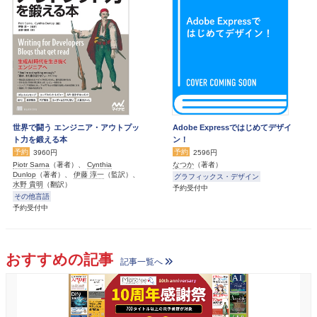
世界で闘う エンジニア・アウトプッ
Adobe Expressではじめてデザイ
ト力を鍛える本
ン！
予約
予約
3960円
2596円
Piotr Sarna
（著者）、
Cynthia
なつか
（著者）
Dunlop
（著者）、
伊藤 淳一
（監訳）、
グラフィックス・デザイン
水野 貴明
（翻訳）
予約受付中
その他言語
予約受付中
おすすめの記事
記事一覧へ