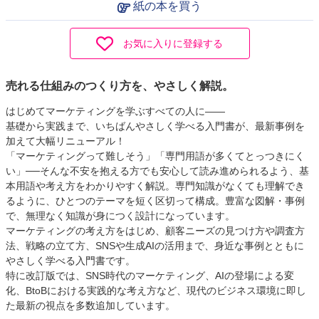
紙の本を買う
お気に入りに登録する
売れる仕組みのつくり方を、やさしく解説。
はじめてマーケティングを学ぶすべての人に――
基礎から実践まで、いちばんやさしく学べる入門書が、最新事例を
加えて大幅リニューアル！
「マーケティングって難しそう」「専門用語が多くてとっつきにく
い」──そんな不安を抱える方でも安心して読み進められるよう、基
本用語や考え方をわかりやすく解説。専門知識がなくても理解でき
るように、ひとつのテーマを短く区切って構成。豊富な図解・事例
で、無理なく知識が身につく設計になっています。
マーケティングの考え方をはじめ、顧客ニーズの見つけ方や調査方
法、戦略の立て方、SNSや生成AIの活用まで、身近な事例とともに
やさしく学べる入門書です。
特に改訂版では、SNS時代のマーケティング、AIの登場による変
化、BtoBにおける実践的な考え方など、現代のビジネス環境に即し
た最新の視点を多数追加しています。