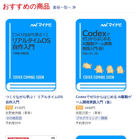
おすすめの商品
書籍一覧へ
つくりながら学ぶ！ リアルタイムOS
Codexでゼロからはじめる AI駆動ゲ
自作入門
ーム開発実践入門（仮）
予約
予約
4730円
3498円
矢野倉伊織
（著者）
布留川英一
（著者）
その他言語
プログラミング・開発
予約受付中
予約受付中