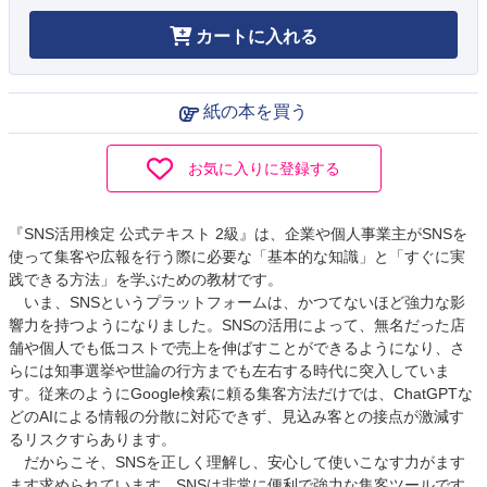
カートに入れる
紙の本を買う
お気に入りに登録する
『SNS活用検定 公式テキスト 2級』は、企業や個人事業主がSNSを
使って集客や広報を行う際に必要な「基本的な知識」と「すぐに実
践できる方法」を学ぶための教材です。
いま、SNSというプラットフォームは、かつてないほど強力な影
響力を持つようになりました。SNSの活用によって、無名だった店
舗や個人でも低コストで売上を伸ばすことができるようになり、さ
らには知事選挙や世論の行方までも左右する時代に突入していま
す。従来のようにGoogle検索に頼る集客方法だけでは、ChatGPTな
どのAIによる情報の分散に対応できず、見込み客との接点が激減す
るリスクすらあります。
だからこそ、SNSを正しく理解し、安心して使いこなす力がます
ます求められています。SNSは非常に便利で強力な集客ツールです