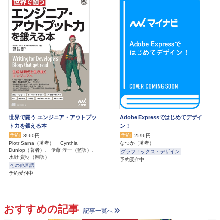
世界で闘う エンジニア・アウトプッ
Adobe Expressではじめてデザイ
ト力を鍛える本
ン！
予約
予約
3960円
2596円
Piotr Sarna
（著者）、
Cynthia
なつか
（著者）
Dunlop
（著者）、
伊藤 淳一
（監訳）、
グラフィックス・デザイン
水野 貴明
（翻訳）
予約受付中
その他言語
予約受付中
おすすめの記事
記事一覧へ