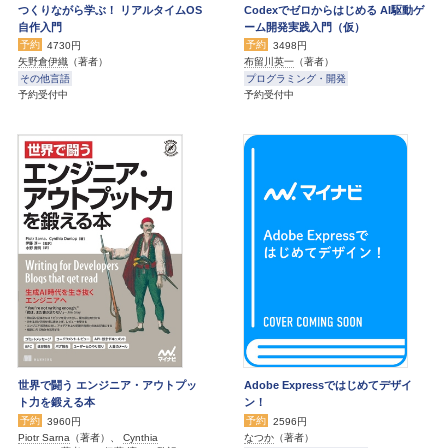
つくりながら学ぶ！ リアルタイムOS
Codexでゼロからはじめる AI駆動ゲ
自作入門
ーム開発実践入門（仮）
予約
予約
4730円
3498円
矢野倉伊織
（著者）
布留川英一
（著者）
その他言語
プログラミング・開発
予約受付中
予約受付中
世界で闘う エンジニア・アウトプッ
Adobe Expressではじめてデザイ
ト力を鍛える本
ン！
予約
予約
3960円
2596円
Piotr Sarna
（著者）、
Cynthia
なつか
（著者）