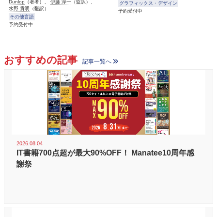
Dunlop
（著者）、
伊藤 淳一
（監訳）、
グラフィックス・デザイン
水野 貴明
（翻訳）
予約受付中
その他言語
予約受付中
おすすめの記事
記事一覧へ
2026.08.04
IT書籍700点超が最大90%OFF！ Manatee10周年感
謝祭