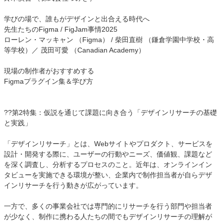
学びの場で、誰もがデザインと出合える時代へ
先生たちのFigma / FigJam事情2025
ローレン・マッキャン （Figma） / 柴田直樹 （鎌倉学園中学校・高
等学校）／ 茂田可愛 （Canadian Academy）
現場の制作者がおすすめする
Figmaプラグイン集＆学び方
??第2特集：仮説を通じて課題に向き合う「デザインリサーチの基礎
と実践」
「デザインリサーチ」とは、Webサイトやプロダクト、サービスを
設計・開発する際に、ユーザーの行動やニーズ、価値観、課題など
を深く調査し、分析するプロセスのこと。近年は、オンラインイン
タビューを実施できる環境が整い、企業内で制作担当者が自らデザ
インリサーチを行う動きが広がっています。
一方で、多くの事業会社では専門的にリサーチを行う部門や担当者
が少なく、制作に携わる人たちの間でもデザインリサーチの理解が