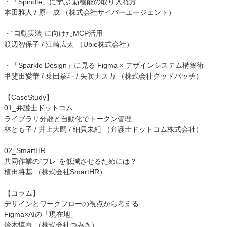
・「Spindle」に学ぶ 新機能の取り入れ方
本田雅人 / 原一成 （株式会社サイバーエージェント）
・“自動実装”に向けたMCP活用
渡辺智保子 / 江崎広太 （Ubie株式会社）
・「Sparkle Design」に見る Figma × デザインシステム構築術
甲斐田愛華 / 乗田拳斗 / 矢吹ナスカ （株式会社グッドパッチ）
【CaseStudy】
01_弁護士ドットコム
ライブラリ分散と自動化でトークン管理
林とも子 / 井上大嗣 / 細貝未紀 （弁護士ドットコム株式会社）
02_SmartHR
共同作業の“ブレ”を低減させるためには？
植田将基 （株式会社SmartHR）
【コラム】
デザインとワークフローの視点から考える
Figma×AIの「現在地」
鈴木慎吾 （株式会社つみき）