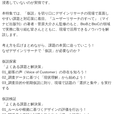
浸透していないのが実情です。
本特集では、「仮説」を切り口にデザインリサーチの現場で直面し
やすい課題と対応策に着目。『ユーザーリサーチのすべて』（マイ
ナビ出版刊）の著者・菅原大介さん監修のもと、BtoBとBtoCの領域
で実務に取り組む皆さんとともに、現場で活用できるノウハウを解
説します。
考え方を広げまとめながら、課題の本質に迫っていこう！
なぜデザインリサーチで「仮説」が必要なのか？
仮説探索
「よくある課題と解決策」
01_顧客の声（Voice of Customer）の存在を知ろう！
02_調査データに基づく「現状理解」から始めよう！
03_調査目的や初期仮説に則り、現場で話題の「選択と集中」を実行
する
仮説検証
「よくある課題と解決策」
01_ルールや根拠に基づくデザインの評価を行おう！