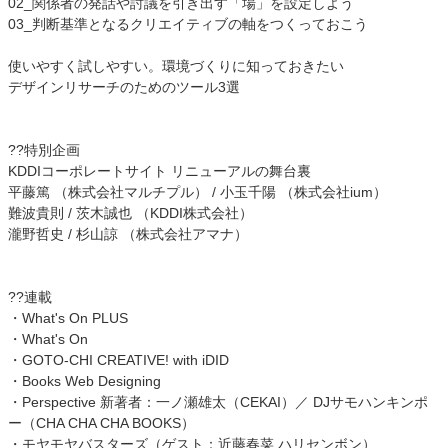
02_関係者の発話や討議を引き出す「場」を設定しよう
03_判断基準となるクリエイティブの軸をつくっておこう
使いやすく試しやすい。環境づくりに知っておきたい
デザインリサーチのためのツール3選
??特別企画
KDDIコーポレートサイト リニューアルの舞台裏
平藤篤 （株式会社マルチプル） / 小玉千陽 （株式会社ium）
難波貴則 / 茨木誠也 （KDDI株式会社）
瀧野哲史 / 杉山諒 （株式会社アマナ）
??連載
・What's On PLUS
・What's On
・GOTO-CHI CREATIVE! with iDID
・Books Web Designing
・Perspective 新著者：一ノ瀬雄太（CEKAI）／ DJサモハンキンポ
ー（CHA CHA CHA BOOKS）
・モヤモヤバスターズ（ゲスト：近藤春菜 ハリセンボン）