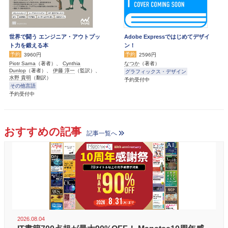
世界で闘う エンジニア・アウトプッ
Adobe Expressではじめてデザイ
ト力を鍛える本
ン！
予約
予約
3960円
2596円
Piotr Sarna
（著者）、
Cynthia
なつか
（著者）
Dunlop
（著者）、
伊藤 淳一
（監訳）、
グラフィックス・デザイン
水野 貴明
（翻訳）
予約受付中
その他言語
予約受付中
おすすめの記事
記事一覧へ
2026.08.04