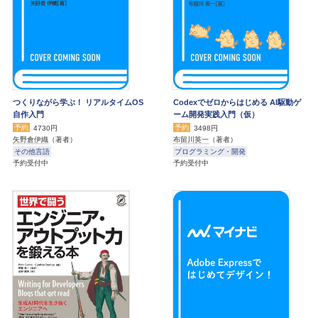
つくりながら学ぶ！ リアルタイムOS
Codexでゼロからはじめる AI駆動ゲ
自作入門
ーム開発実践入門（仮）
予約
予約
4730円
3498円
矢野倉伊織
（著者）
布留川英一
（著者）
その他言語
プログラミング・開発
予約受付中
予約受付中