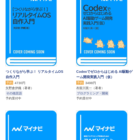
つくりながら学ぶ！ リアルタイムOS
Codexでゼロからはじめる AI駆動ゲ
自作入門
ーム開発実践入門（仮）
予約
予約
4730円
3498円
矢野倉伊織
（著者）
布留川英一
（著者）
その他言語
プログラミング・開発
予約受付中
予約受付中