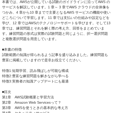
本書では、AWSが公開している試験のガイドラインに沿ってAWS の
サービスを解説しています。1 章～ 3 章でAWS クラウドの全体像を
つかみ、4 章から10 章までで主要となるAWS サービスの機能や使い
どころについて学習します。11 章では支払いの仕組みや設定などを
学び、12 章ではAWSのテクノロジーサポートを学びます。そして13
章では、練習問題とそれを解く際の考え方、回答をまとめていま
す。練習問題の形式は実際の試験問題と同じように、択一選択問題
と複数選択問題を用意しています。
■本書の特徴
試験範囲の知識が得られるよう記事を盛り込みました。練習問題も
豊富に掲載していますので是非お役立てください。
特徴1:短期学習、読み飛ばしが可能な構成
特徴2:豊富な練習問題を解きながら学べる
特徴3:実務者の知識アップデートにも最適
■目次
第1章 AWS試験概要と学習方法
第2章 Amazon Web Servicesって？
第3章 AWSを使うときの基本的な考え方