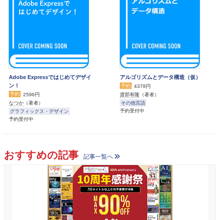
Adobe Expressではじめてデザイ
アルゴリズムとデータ構造（仮）
ン！
予約
4378円
予約
渡部有隆
（著者）
2596円
その他言語
なつか
（著者）
予約受付中
グラフィックス・デザイン
予約受付中
おすすめの記事
記事一覧へ