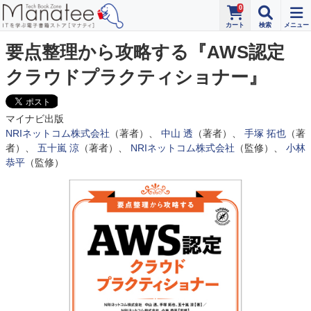
0
要点整理から攻略する『AWS認定
クラウドプラクティショナー』
マイナビ出版
NRIネットコム株式会社
（著者）、
中山 透
（著者）、
手塚 拓也
（著
者）、
五十嵐 涼
（著者）、
NRIネットコム株式会社
（監修）、
小林
恭平
（監修）