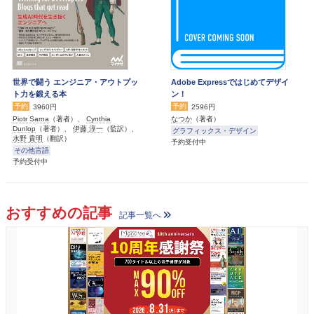
世界で闘う エンジニア・アウトプッ
Adobe Expressではじめてデザイ
ト力を鍛える本
ン！
予約
予約
3960円
2596円
Piotr Sarna
（著者）、
Cynthia
なつか
（著者）
Dunlop
（著者）、
伊藤 淳一
（監訳）、
グラフィックス・デザイン
水野 貴明
（翻訳）
予約受付中
その他言語
予約受付中
おすすめの記事
記事一覧へ