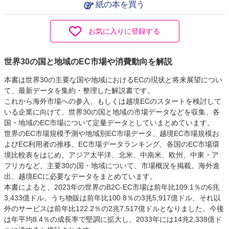
紙の本を買う
お気に入りに登録する
世界30の国と地域のEC市場や消費動向を解説
本書は世界30の主要な国や地域におけるECの現状と将来展望につい
て、最新データを集約・整理した解説書です。
これから海外市場への参入、もしくは越境ECのスタートを検討して
いる企業に向けて、世界30の国と地域の市場データなどを収集、各
国・地域のEC市場について定量データとしていまとめています。
世界のEC市場規模予測や地域別EC市場データ、越境EC市場規模お
よびEC利用者の推移、EC市場データランキング、各国のEC市場環
境比較表をはじめ、アジア太平洋、北米、中南米、欧州、中東・ア
フリカなど、主要30の国・地域について、市場概況を掲載。海外進
出、越境ECに必要なデータをまとめています。
本書によると、2023年の世界のB2C-EC市場は前年比109.1％の6兆
3,433億ドル。うち物販は前年比100.8％の3兆5,917億ドル、それ以
外のサービスは前年比122.2％の2兆7,517億ドルとなりました。今後
は年平均8.4％の成長率で堅調に拡大し、2033年には14兆2,338億ド