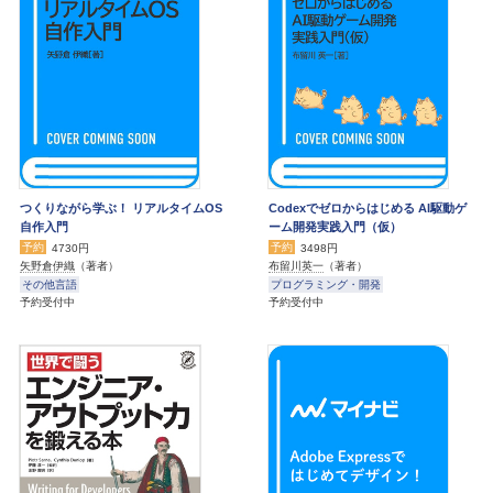
つくりながら学ぶ！ リアルタイムOS
Codexでゼロからはじめる AI駆動ゲ
自作入門
ーム開発実践入門（仮）
予約
予約
4730円
3498円
矢野倉伊織
（著者）
布留川英一
（著者）
その他言語
プログラミング・開発
予約受付中
予約受付中