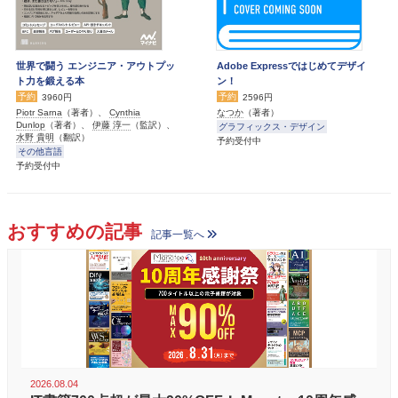
世界で闘う エンジニア・アウトプッ
Adobe Expressではじめてデザイ
ト力を鍛える本
ン！
予約
予約
3960円
2596円
Piotr Sarna
（著者）、
Cynthia
なつか
（著者）
Dunlop
（著者）、
伊藤 淳一
（監訳）、
グラフィックス・デザイン
水野 貴明
（翻訳）
予約受付中
その他言語
予約受付中
おすすめの記事
記事一覧へ
2026.08.04