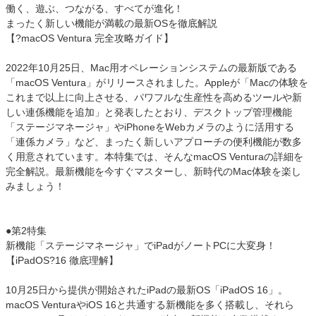
働く、遊ぶ、つながる、すべてが進化！
まったく新しい機能が満載の最新OSを徹底解説
【?macOS Ventura 完全攻略ガイド】
2022年10月25日、Mac用オペレーションシステムの最新版である
「macOS Ventura」がリリースされました。Appleが「Macの体験を
これまで以上に向上させる、パワフルな生産性を高めるツールや新
しい連係機能を追加」と発表したとおり、デスクトップ管理機能
「ステージマネージャ」やiPhoneをWebカメラのように活用する
「連係カメラ」など、まったく新しいアプローチの便利機能が数多
く用意されています。本特集では、そんなmacOS Venturaの詳細を
完全解説。最新機能を今すぐマスターし、新時代のMac体験を楽し
みましょう！
●第2特集
新機能「ステージマネージャ」でiPadがノートPCに大変身！
【iPadOS?16 徹底理解】
10月25日から提供が開始されたiPadの最新OS「iPadOS 16」。
macOS VenturaやiOS 16と共通する新機能を多く搭載し、それら