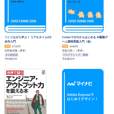
つくりながら学ぶ！ リアルタイムOS
Codexでゼロからはじめる AI駆動ゲ
自作入門
ーム開発実践入門（仮）
予約
予約
4730円
3498円
矢野倉伊織
（著者）
布留川英一
（著者）
その他言語
プログラミング・開発
予約受付中
予約受付中