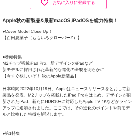
お気に入りに登録する
Apple秋の新製品&最新macOS,iPadOSを総力特集！
●Cover Model Close Up！
【百田夏菜子（ももいろクローバーZ）】
●巻頭特集
M2チップ搭載iPad Pro、新デザインのiPadなど
新モデルに採用された革新的な進化の全貌を明らかに!
【今すぐ欲しいぞ！ 秋のApple新製品】
日本時間2022年10月19日、Appleはニュースリリースをとおして新
製品を発表。M2チップを搭載したiPad Proをはじめ、デザインが刷
新されたiPad、新たにHDR10+に対応したApple TV 4Kなどがライン
アップに追加されました。ここでは、その進化のポイントや前モデ
ルと比較した特徴を解説します。
●第1特集