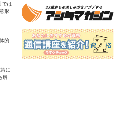
月では
意形
体的
施策に
も解