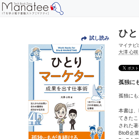
ひと
試し読み
マイナビ
大澤 心咲
孤独に
孤独にも
本書は、
てきたこ
された著
BtoB