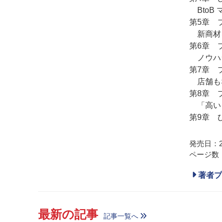
BtoB
第5章 
新商材
第6章 
ノウハ
第7章 
店舗も
第8章 
「高い
第9章 
発売日：20
ページ数：
著者プ
最新の記事
記事一覧へ