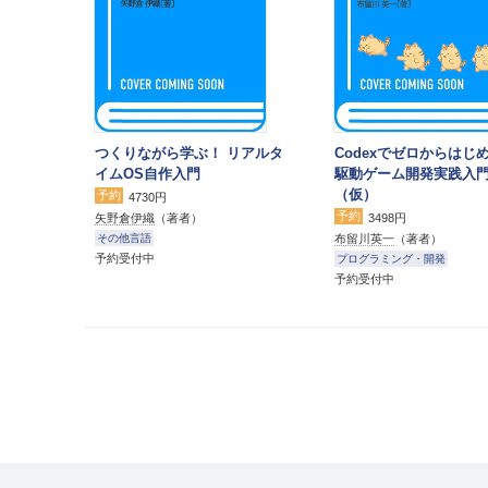
つくりながら学ぶ！ リアルタ
Codexでゼロからはじめ
イムOS自作入門
駆動ゲーム開発実践入
（仮）
予約
4730円
予約
矢野倉伊織
（著者）
3498円
布留川英一
（著者）
その他言語
予約受付中
プログラミング・開発
予約受付中