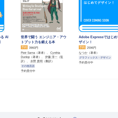
る AI
世界で闘う エンジニア・アウ
Adobe Expressではじ
門
トプット力を鍛える本
ザイン！
予約
予約
3960円
2596円
Piotr Sarna
（著者）、
Cynthia
なつか
（著者）
Dunlop
（著者）、
伊藤 淳一
（監
グラフィックス・デザイン
訳）、
水野 貴明
（翻訳）
予約受付中
その他言語
予約受付中