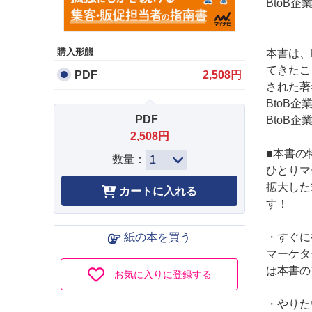
BtoB
購入形態
本書は、
てきたこ
PDF
2,508円
された著
BtoB
PDF
BtoB
2,508円
■本書の
数量：
ひとりマ
拡大した
す！
・すぐに
紙の本を買う
マーケタ
は本書の
お気に入りに登録する
・やりた