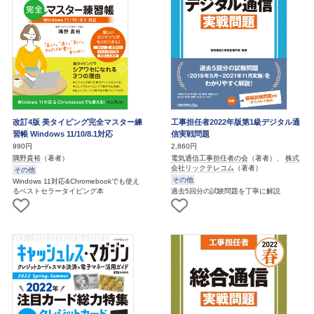
改訂4版 美タイピング完全マスター練
工事担任者2022年版第1級デジタル通
習帳 Windows 11/10/8.1対応
信実戦問題
990円
2,860円
隅野貴裕
（著者）
電気通信工事担任者の会
（著者）、
株式
会社リックテレコム
（著者）
その他
その他
Windows 11対応&Chromebookでも使え
るベストセラータイピング本
過去5回分の試験問題を丁寧に解説