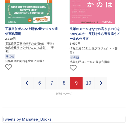
工事担任者2022上期第2級デジタル通
先輩のメールはなぜお客さまの心を
信実戦問題
つかむのか 笑顔を生む寄り添うメ
ールの作り方
2,310円
電気通信工事担任者の会(監修)
（著者）、
1,650円
株式会社リックテレコム（編集）
（著
情報工房 2021出版プロジェクト
（著
者）
者）
その他
その他
合格直結の問題を豊富に掲載！
感動を呼ぶメールの書き方指南
6
7
8
9
10
9/56
Tweets by Manatee_Books