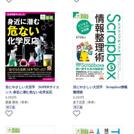
目にやさしい大活字 SUPERサイエ
目にやさしい大活字 Scrapbox情報
ンス 身近に潜む危ない化学反応
整理術
4,202円
4,202円
齋藤 勝裕
（著者）
倉下忠憲
（著者）
理工書
理工書