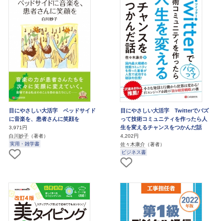
目にやさしい大活字 ベッドサイド
目にやさしい大活字 Twitterでバズ
に音楽を、患者さんに笑顔を
って技術コミュニティを作ったら人
生を変えるチャンスをつかんだ話
3,971円
白川妙子
（著者）
4,202円
実用・雑学書
佐々木康介
（著者）
ビジネス書