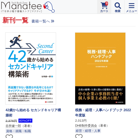
0
新刊一覧
書籍一覧へ
42歳から始める セカンドキャリア構
税務・経理・人事ハンドブック 2022
築術
年度版
80%OFF
2,013円
2,376円
DHB制作委員会
（著者）
谷所健一郎
（著者）
経営・経理・人事
資格・就職・転職