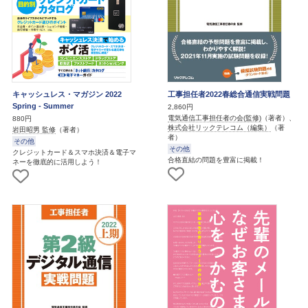
キャッシュレス・マガジン 2022
工事担任者2022春総合通信実戦問題
Spring - Summer
2,860円
電気通信工事担任者の会(監修)
（著者）、
880円
株式会社リックテレコム（編集）
（著
岩田昭男 監修
（著者）
者）
その他
その他
クレジットカード＆スマホ決済＆電子マ
合格直結の問題を豊富に掲載！
ネーを徹底的に活用しよう！