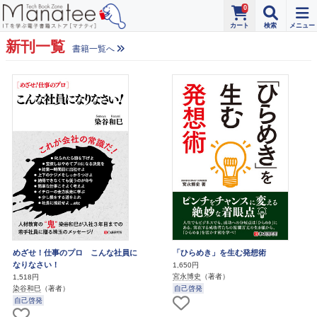
0
新刊一覧
書籍一覧へ
めざせ！仕事のプロ こんな社員に
「ひらめき」を生む発想術
なりなさい！
1,650円
宮永博史
（著者）
1,518円
自己啓発
染谷和巳
（著者）
自己啓発