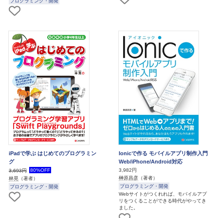
プログラミング・開発
iPadで学ぶ はじめてのプログラミン
Ionicで作る モバイルアプリ制作入門
グ
Web/iPhone/Android対応
80%OFF
3,982円
3,693円
榊原昌彦
（著者）
林晃
（著者）
プログラミング・開発
プログラミング・開発
Webサイトがつくれれば、モバイルアプ
リをつくることができる時代がやってき
ました。