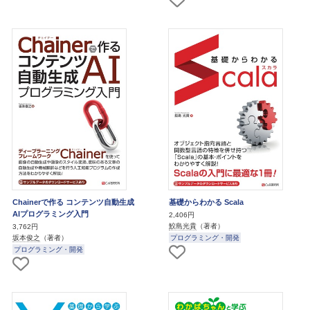
Chainerで作る コンテンツ自動生成
基礎からわかる Scala
AIプログラミング入門
2,406円
鮫島光貴
（著者）
3,762円
プログラミング・開発
坂本俊之
（著者）
プログラミング・開発