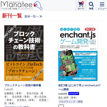
0
新刊一覧
書籍一覧へ
ブロックチェーン技術の教科書
改訂2版 はじめて学ぶ enchant.jsゲ
ーム開発
2,802円
佐藤雅史
（著者）、
長谷川佳祐
（著
50%OFF
4,202円
者）、
佐古和恵
（著者）、
梶ヶ谷圭祐
蒲生 睦男
（著者）
（著者）、
並木悠太
（著者）、
松尾真一
プログラミング・開発
郎
（著者）