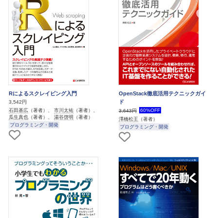
Rによるスクレイピング入門
OpenStack徹底活用テクニックガイ
ド
3,542円
石田基広
（著者）、
市川太祐
（著者）、
60%OFF
3,643円
瓜生真也
（著者）、
湯谷啓明
（著者）
澤橋松王
（著者）
プログラミング・開発
プログラミング・開発