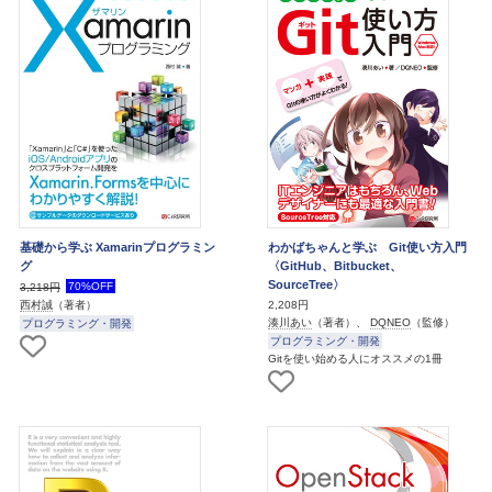
基礎から学ぶ Xamarinプログラミン
わかばちゃんと学ぶ Git使い方入門
グ
〈GitHub、Bitbucket、
SourceTree〉
70%OFF
3,218円
2,208円
西村誠
（著者）
湊川あい
（著者）、
DQNEO
（監修）
プログラミング・開発
プログラミング・開発
Gitを使い始める人にオススメの1冊