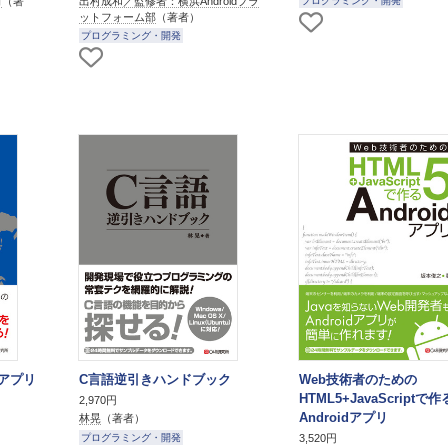
司
（著
出村成和／監修者：横浜Androidプラ
プログラミング・開発
ットフォーム部
（著者）
プログラミング・開発
kアプリ
C言語逆引きハンドブック
Web技術者のための
HTML5+JavaScriptで作
2,970円
Androidアプリ
林晃
（著者）
3,520円
プログラミング・開発