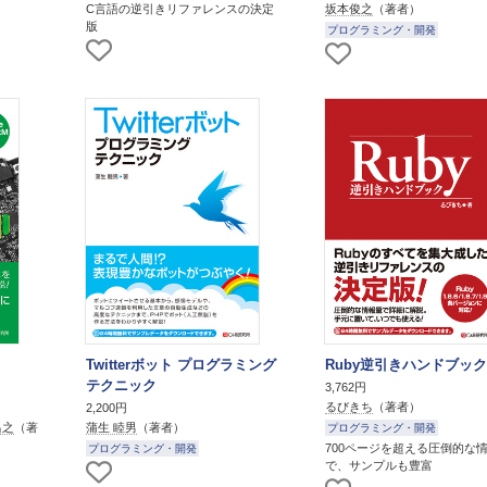
C言語の逆引きリファレンスの決定
坂本俊之
（著者）
版
プログラミング・開発
Twitterボット プログラミング
Ruby逆引きハンドブック
テクニック
3,762円
るびきち
（著者）
2,200円
昌之
（著
蒲生 睦男
（著者）
プログラミング・開発
700ページを超える圧倒的な
プログラミング・開発
で、サンプルも豊富