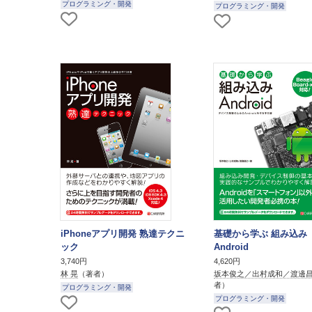
プログラミング・開発
プログラミング・開発
iPhoneアプリ開発 熟達テクニ
基礎から学ぶ 組み込み
ック
Android
3,740円
4,620円
林 晃
（著者）
坂本俊之／出村成和／渡邊
者）
プログラミング・開発
プログラミング・開発