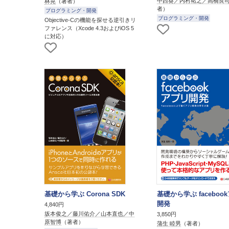
中西葵／内村祐之／高橋良
林晃
（著者）
者）
プログラミング・開発
プログラミング・開発
Objective-Cの機能を探せる逆引きリ
ファレンス（Xcode 4.3およびiOS 5
に対応）
基礎から学ぶ Corona SDK
基礎から学ぶ faceboo
開発
4,840円
坂本俊之／藤川佑介／山本直也／中
3,850円
原智博
（著者）
蒲生 睦男
（著者）