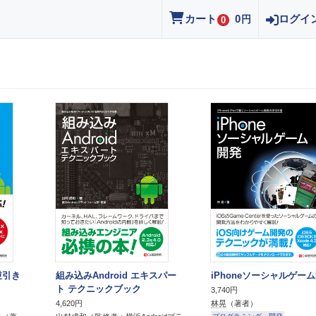
カート
0
ログイ
円
0
K逆引き
組み込みAndroid エキスパー
iPhoneソーシャルゲー
ト テクニックブック
3,740円
林晃
（著者）
4,620円