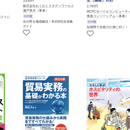
定［基礎］対応
3,630円
株式会社わくわくスタディワールド
2,750円
瀬戸美月
（著者）
MCPCモバイルコンピューテ
推進コンソーシアム
（著者）
その他
パクトに
全分野を徹底解説！科目B完全攻略
その他
ガイド
短期間で合格力が身に付く！