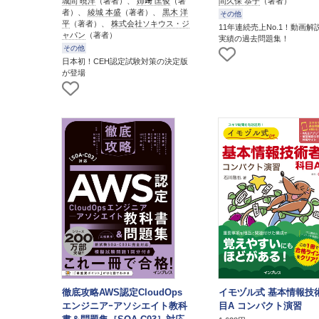
城間 暁洋
（著者）、
姉﨑 匡俊
（著
間久保 恭子
（著者）
者）、
綾城 本盛
（著者）、
黒木 洋
その他
平
（著者）、
株式会社ソキウス・ジ
11年連続売上No.1！動画解
ャパン
（著者）
実績の過去問題集！
その他
日本初！CEH認定試験対策の決定版
が登場
徹底攻略AWS認定CloudOps
イモヅル式 基本情報技
エンジニアｰアソシエイト教科
目A コンパクト演習