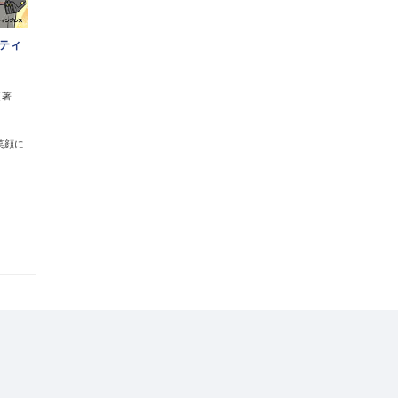
ティ
（著
笑顔に