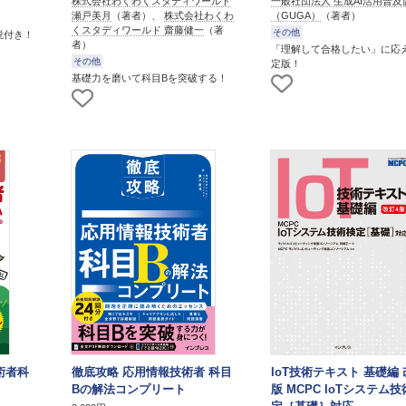
株式会社わくわくスタディワールド
一般社団法人 生成AI活用普及
瀬戸美月
（著者）、
株式会社わくわ
（GUGA）
（著者）
くスタディワールド 齋藤健一
（著
その他
説付き！
者）
「理解して合格したい」に応
その他
定版！
基礎力を磨いて科目Bを突破する！
術者科
徹底攻略 応用情報技術者 科目
IoT技術テキスト 基礎編 
Bの解法コンプリート
版 MCPC IoTシステム