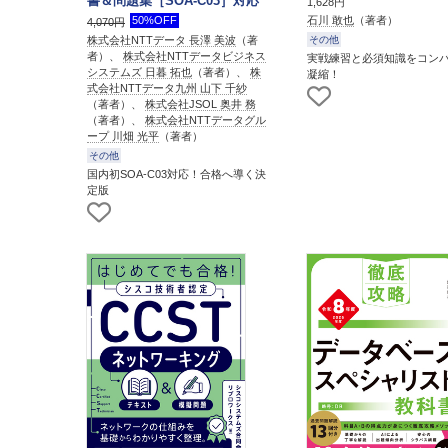
書＆問題集［SOA-C03］対応
1,628円
50%OFF
石川 敢也
（著者）
4,070円
その他
株式会社NTTデータ 長澤 美波
（著
者）、
株式会社NTTデータビジネス
実戦練習と必須知識をコン
システムズ 日暮 拓也
（著者）、
株
凝縮！
式会社NTTデータ九州 山下 千紗
（著者）、
株式会社JSOL 奥井 務
（著者）、
株式会社NTTデータグル
ープ 川畑 光平
（著者）
その他
国内初SOA-C03対応！合格へ導く決
定版