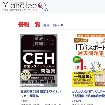
書籍一覧
書籍一覧へ
徹底攻略CEH 認定ホワイトハ
かんたん合格ITパスポ
ッカー問題集
去問題集 令和8年度秋期
7,480円
1,540円