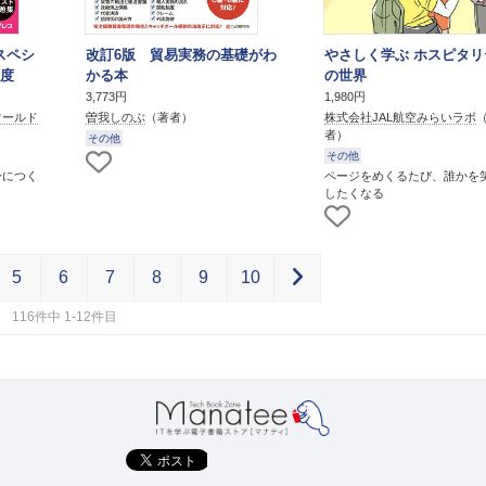
スペシ
改訂6版 貿易実務の基礎がわ
やさしく学ぶ ホスピタリ
年度
かる本
の世界
3,773円
1,980円
ワールド
曽我しのぶ
（著者）
株式会社JAL航空みらいラボ
者）
その他
その他
身につく
ページをめくるたび、誰かを
したくなる
5
6
7
8
9
10
116件中 1-12件目