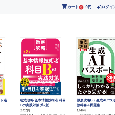
カート
0
ログイ
円
0
ート過
徹底攻略 基本情報技術者 科目
徹底攻略Biz 生成AIパス
Bの実践対策 第2版
教科書＆問題集
2,420円
2,090円