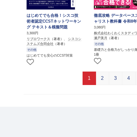
はじめてでも合格！シスコ技
徹底攻略 データベース
術者認定CCSTネットワーキン
ャリスト教科書 令和8
グ テキスト＆模擬問題
3,080円
株式会社わくわくスタディ
3,300円
瀬戸美月
（著者）
リブロワークス
（著者）、
シスコシ
ステムズ合同会社
（著者）
その他
基礎力と合格力がしっかり
その他
1冊
はじめてでも安心のCCST対策
1
2
3
4