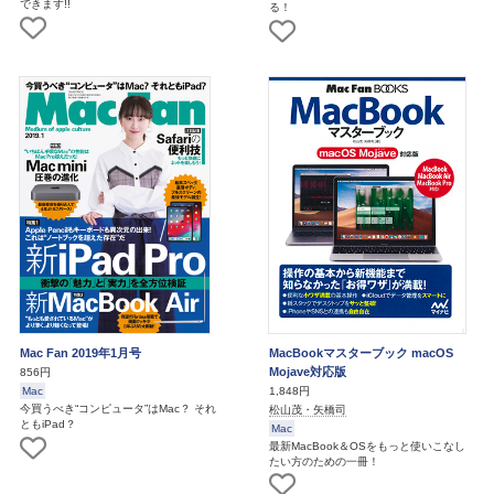
できます!!
る！
Mac Fan 2019年1月号
MacBookマスターブック macOS
Mojave対応版
856円
Mac
1,848円
今買うべき“コンピュータ”はMac？ それ
松山茂・矢橋司
ともiPad？
Mac
最新MacBook＆OSをもっと使いこなし
たい方のための一冊！