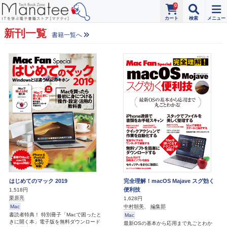
0
新刊一覧
書籍一覧へ
はじめてのマック 2019
完全理解！macOS Majave スグ効く
便利技
1,518円
栗原亮
1,628円
Mac
中村朝美
、
編集部
書読者特典！ 特別冊子「Macで困ったと
Mac
きに開く本」電子版を無料ダウンロード
最新OSの基本から応用まで丸ごとわか