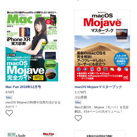
Mac Fan 2018年12月号
macOS Mojaveマスターブック
978円
2,178円
小山香織
Mac
macOS Mojaveの特徴や活用方法がまる
Mac
わかり！
Macの新OS、Mojave［モハベ］を完全
解説。416ページの大ボリューム！