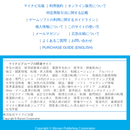
マイナビ出版
利用規約
オンライン販売について
特定商取引法に関する記載
ゲームソフトの利用に関するガイドライン
｜
個人情報について
このサイトの使い方
メールマガジン
広告出稿について
よくあるご質問
お問い合わせ
PURCHASE GUIDE (ENGLISH)
マイナビグループの関連サイト
学生の就活
留学経験者の就活
看護学生向け
医学生・研修医向け
独立・開業情報
転職・求人情報
海外求人
転職エージェント
アルバイト
パート
ミドル・シニアの求人
福祉・介護の転職／パート
高校生の進路情報
総合・専門ニュース
10代のチャレンジサイト
ティーンマーケティング支援
大学生活情報
働く女性の生活情報
雑誌・書籍・ソフト
ウエディング情報
世界遺産検定
総合農業情報サイト
お買い物サポートメディア
人材派遣
Web・ゲーム業界の転職
20代・第二新卒
新卒紹介
転職コンサルティング
エグゼクティブ転職
会計士の転職
税理士の求人・転職
顧問紹介
薬剤師の転職
看護師の求人
コメディカル求人
医師の求人
保育士の求人
無期雇用派遣
ミドル・シニア
介護の求人
外国人材の紹介
研修サービス
発送代行
健康経営
マイナビ農林水産ジョブアス
障害者に特化した求人紹介サービス
マイナビ子育て
社宅手配
株式会社マイナビ出版
Copyright © Mynavi Corporation
Copyright © Mynavi Publishing Corporation