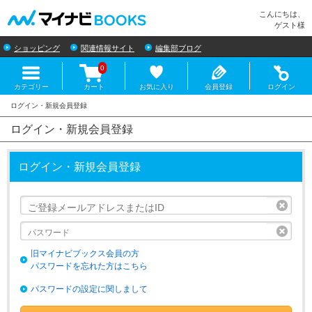
マイナビBOOKS
こんにちは、
ゲスト様
ショッピング
関連情報サイト
編集部ブログ
0
カテゴリー
カート
お気に入り
会員登録
ログイン
ログイン・新規会員登録
ログイン・新規会員登録
リセ
リセ
旧マイナビブックス会員の方
パスワードを忘れた方はこちら
パスワードの設定に関しまして