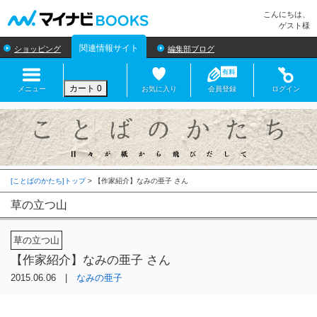
マイナビBOOKS
こんにちは、
ゲスト様
関連情報サイト
ショッピング
編集部ブログ
カート
0
メニュー
お気に入り
会員登録
ログイン
[ことばのかたち]トップ
>
草の立つ山
草の立つ山
【作家紹介】なみの亜子 さん
2015.06.06 |
なみの亜子