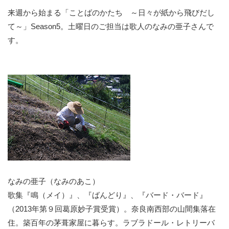
来週から始まる「ことばのかたち ～日々が紙から飛びだし
て～」Season5。土曜日のご担当は歌人のなみの亜子さんで
す。
なみの亜子（なみのあこ）
歌集『鳴（メイ）』、『ばんどり』、『バード・バード』
（2013年第９回葛原妙子賞受賞）。奈良南西部の山間集落在
住。築百年の茅葺家屋に暮らす。ラブラドール・レトリーバ