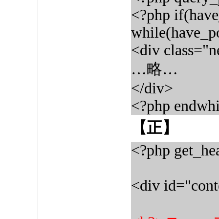
<?php if(have
while(have_po
<div class="
…略…
</div>
<?php endwhil
【正】
<?php get_hea
<div id="cont