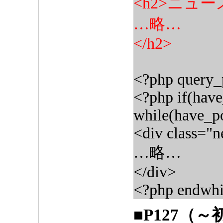
<h2>ニュー
…略…
</h2>
<?php query_p
<?php if(have
while(have_po
<div class="
…略…
</div>
<?php endwhil
■P127（