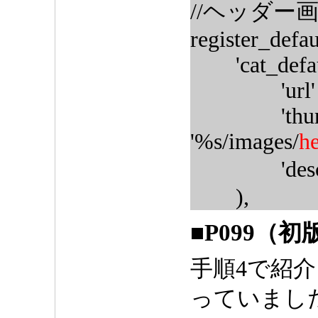
//ヘッダー
register_defau
'cat_default
'url' => '
'thumbna
'%s/images/
h
'descrip
),
■P099（
手順4で紹
っていまし