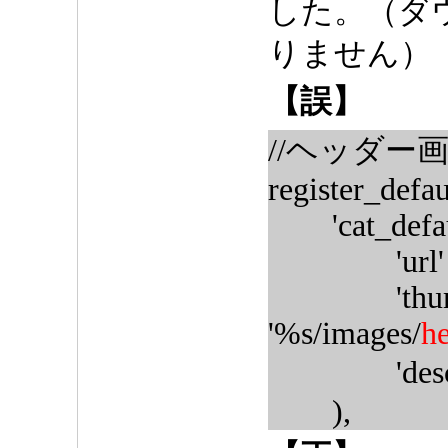
した。（ダ
りません）
【誤】
//ヘッダー
register_defau
'cat_default
'url' => '
'thumbna
'%s/images/
h
'descrip
),