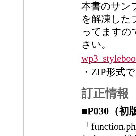
本書のサン
を解凍したフォ
ってますの
さい。
wp3_styleboo
・ZIP形式
訂正情報
■P030（初
「functi