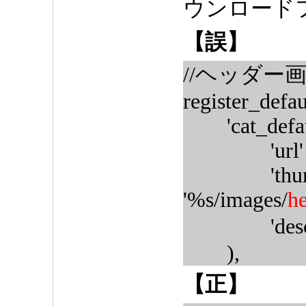
ウンロード
【誤】
//ヘッダー
register_defau
'cat_default
'url' => '
'thumbna
'%s/images/
h
'descrip
),
【正】