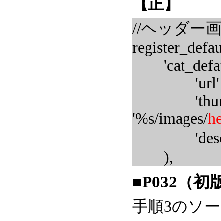
【正】
//ヘッダー
register_defau
'cat_default
'url' => '
'thumbna
'%s/images/
h
'descrip
),
■P032（初
手順3のソ