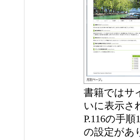
書籍ではサ
いに表示さ
P.116の手順
の設定があ