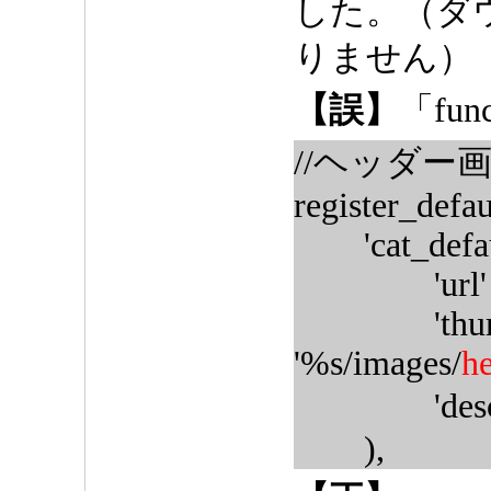
した。（ダ
りません）
【誤】
「fu
//ヘッダー
register_defau
'cat_default
'url' => '
'thumbna
'%s/images/
h
'descrip
),