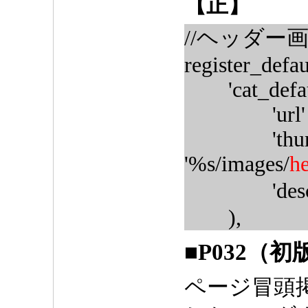
【正】
//ヘッダー
register_defau
'cat_default
'url' => '
'thumbna
'%s/images/
h
'descrip
),
■P032（初
ページ冒頭