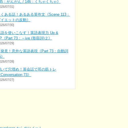
45：がんがん / 146：くちゃくちゃ》
026/07/31]
くある話！あるある英作文《Scene 113：
ダイエットの反動》
026/07/30]
単語を使いこなす！英語表現力 Up &
P《Part 73：～ive (形容詞)２》
026/07/29]
発見！意外な英語表現《Part 73：自動詞
5》
026/07/28]
聞いて穴埋め！英会話で耳の筋トレ
Conversation 73》
026/07/27]