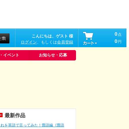
0
点
こんにちは、ゲスト 様
0
円
ログイン
、もしくは
会員登録
・イベント
お知らせ・応募
最新作品
これを英語で言ってみた！畳語編《畳語