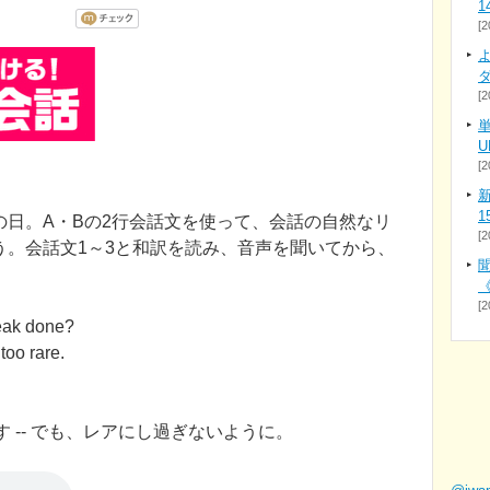
1
[2
よ
[2
U
[2
新
1
の日。A・Bの2行会話文を使って、会話の自然なリ
[2
う。会話文1～3と和訳を読み、音声を聞いてから、
《
[2
teak done?
too rare.
す -- でも、レアにし過ぎないように。