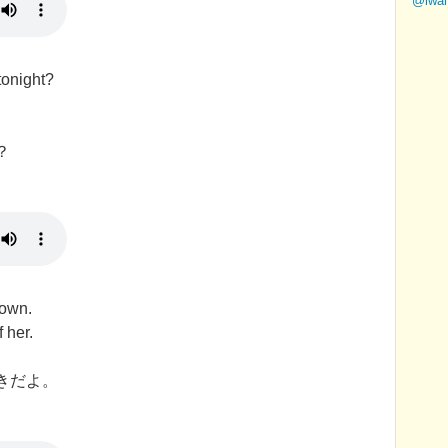
@iw
tonight?
？
。
rown.
 her.
きだよ。
。