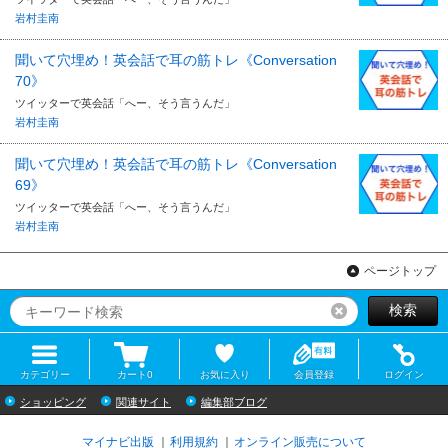
岩村圭南
聞いて穴埋め！英会話で耳の筋トレ《Conversation
70》
ツイッターで英会話「へー、そう言うんだ」
岩村圭南
聞いて穴埋め！英会話で耳の筋トレ《Conversation
69》
ツイッターで英会話「へー、そう言うんだ」
岩村圭南
ページトップ
検索
リセット
カテゴリー
カート
0
お気に入り
会員登録
ログイン
ショッピング
関連サイト
編集部ブログ
マイナビ出版
利用規約
オンライン販売について