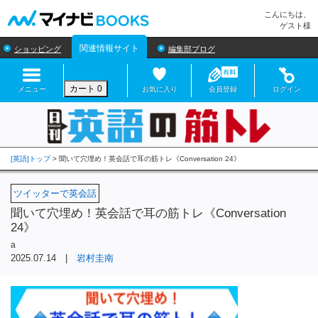
マイナビBOOKS
こんにちは、
ゲスト様
関連情報サイト
ショッピング
編集部ブログ
カート
0
メニュー
お気に入り
会員登録
ログイン
[英語]トップ
>
ツイッターで英会話
聞いて穴埋め！英会話で耳の筋トレ《Conversation
24》
a
2025.07.14 |
岩村圭南