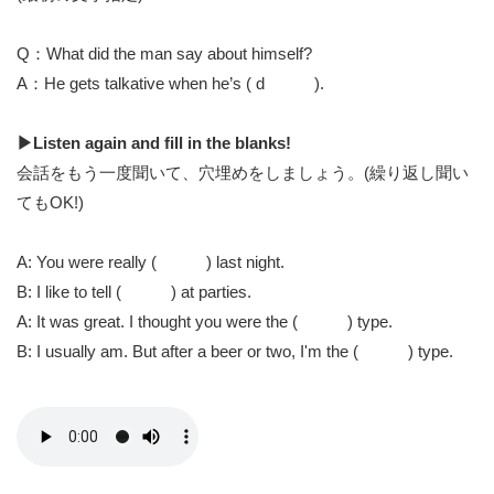
Q：What did the man say about himself?
A：He gets talkative when he’s ( d ).
▶︎Listen again and fill in the blanks!
会話をもう一度聞いて、穴埋めをしましょう。(繰り返し聞い
てもOK!)
A: You were really ( ) last night.
B: I like to tell ( ) at parties.
A: It was great. I thought you were the ( ) type.
B: I usually am. But after a beer or two, I'm the ( ) type.