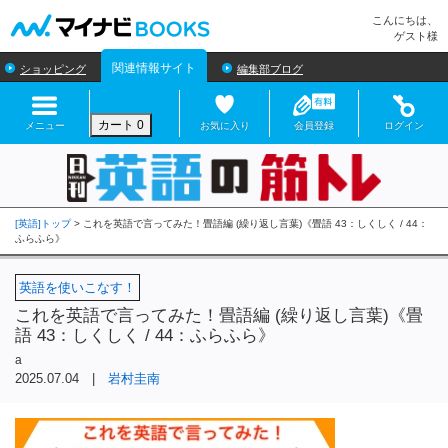
マイナビBOOKS
こんにちは、
ゲスト様
関連情報サイト
ショッピング
編集部ブログ
カート
0
メニュー
お気に入り
会員登録
ログイン
[英語]トップ
>
英語を使いこなす！
これを英語で言ってみた！畳語編 (繰り返し言葉)《畳
語 43：しくしく / 44：ふらふら》
a
2025.07.04 |
岩村圭南