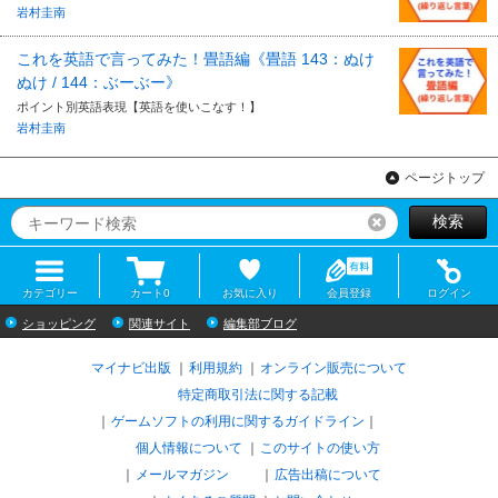
岩村圭南
これを英語で言ってみた！畳語編《畳語 143：ぬけ
ぬけ / 144：ぶーぶー》
ポイント別英語表現【英語を使いこなす！】
岩村圭南
ページトップ
検索
リセット
カテゴリー
カート
0
お気に入り
会員登録
ログイン
ショッピング
関連サイト
編集部ブログ
マイナビ出版
利用規約
オンライン販売について
特定商取引法に関する記載
ゲームソフトの利用に関するガイドライン
｜
個人情報について
このサイトの使い方
メールマガジン
広告出稿について