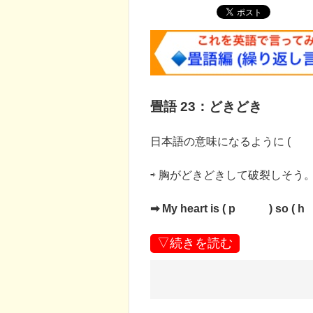
畳語 23：どきどき
日本語の意味になるように ( 
⇨ 胸がどきどきして破裂しそう
➡︎ My heart is ( p ) so ( h 
▽続きを読む