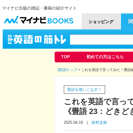
マイナビ出版の雑誌・書籍の紹介サイト
マイナビBOOKS
関
ショッピング
英語の筋トレ
TOP
初めての方はこちら
[英語]トップ
> これを英語で言ってみた！畳語編 
英語を使いこなす！
これを英語で言って
《畳語 23：どきどき
2025.04.18 |
岩村圭南