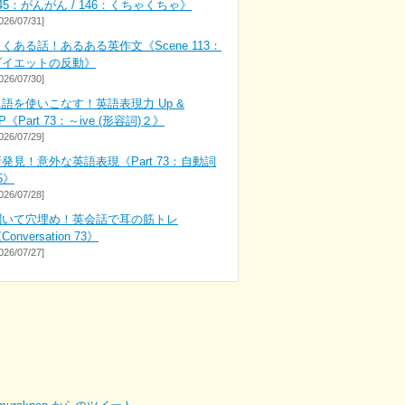
45：がんがん / 146：くちゃくちゃ》
026/07/31]
くある話！あるある英作文《Scene 113：
ダイエットの反動》
026/07/30]
単語を使いこなす！英語表現力 Up &
P《Part 73：～ive (形容詞)２》
026/07/29]
発見！意外な英語表現《Part 73：自動詞
5》
026/07/28]
聞いて穴埋め！英会話で耳の筋トレ
Conversation 73》
026/07/27]