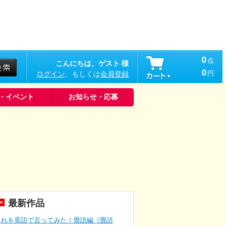
0
点
こんにちは、ゲスト 様
0
円
ログイン
、もしくは
会員登録
・イベント
お知らせ・応募
最新作品
これを英語で言ってみた！畳語編《畳語