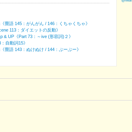
@iw
語 145：がんがん / 146：くちゃくちゃ》
ne 113：ダイエットの反動》
UP《Part 73：～ive (形容詞)２》
3：自動詞15》
語 143：ぬけぬけ / 144：ぶーぶー》