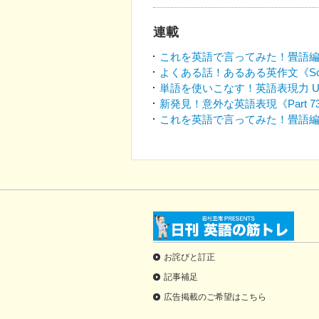
連載
これを英語で言ってみた！畳語編《畳
よくある話！あるある英作文《Sce
単語を使いこなす！英語表現力 Up & 
新発見！意外な英語表現《Part 7
これを英語で言ってみた！畳語編《畳
お詫びと訂正
記事補足
広告掲載のご希望はこちら