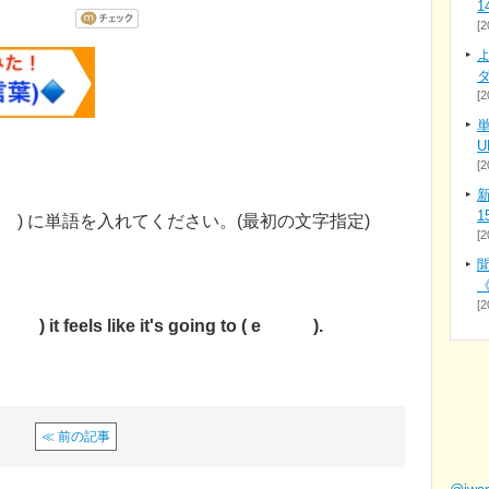
1
[2
よ
[2
U
[2
新
1
) に単語を入れてください。(最初の文字指定)
[2
。
《
[2
) it feels like it's going to ( e ).
≪ 前の記事