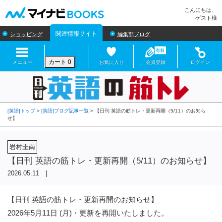
マイナビBOOKS
こんにちは、
ゲスト様
関連情報サイト
ショッピング
編集部ブログ
カート
0
メニュー
お気に入り
会員登録
ログイン
[英語]トップ
>
[英語]ブログ記事一覧
>
岩村圭南
【日刊 英語の筋トレ・更新再開（5/11）のお知らせ】
2026.05.11 |
【日刊 英語の筋トレ・更新再開のお知らせ】
2026年5月11日 (月)・更新を再開いたしました。