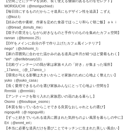
【空間ごとにテーマを決め、長く使える価値のあるものをセレクト】
MORIGUCHI（@moriguchied）
【毎日目にするものだからこそ道具にもデザイン性を追及】こずえ
（@koz.t）
【好みの色や素材、作家を定めた食器でほっこり和らぐ朝ご飯】ａｋｉ
（@bread_donuts_me）
【双子の育児をしながら好きなものと手作りのものを集めたカフェ空間】
ranran（@tomooo.25）
【DIYをメインに自分の手で作り上げたカフェ風インテリア】
nego*（@chihomi_l）
【家の雰囲気に合わせた温かみのある道具は年月が経つほど愛着もわく】
*eri*（@erifebruary10）
【北欧ヴィンテージの我が家は家族４人の「好き」が集まった場所】
_17anco_（@_17anco_）
【環境が与える影響は大きいからこそ家族のために心地よく整えたい】
yuko（@yuko_casa）
【長く愛用できるものを選び家族みんなにとって心地よい空間を】
Rrrrriiiii（@rrrrriiiii）
【アンティークを取り入れた家族思いの花のある暮らし】
Osono（@boutique_osono）
【本質を知っているからこそできる良質なおしゃれともの選び】
nigogu48（@ nigogu48）
【ずっと好きでいられる道具に囲まれた気持ちのよい風景を暮らしの中に】
Eri（@enmt_eri）
【本当に必要な道具だけを選びことでキッチンに生まれた美しい風合い】