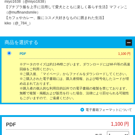
miyo1638（@miyo1638）
【プチプラ服を上手に活用して愛犬とともに楽しく暮らす生活】マフィンこ
（@muffinandsmile）
【カフェやカレー、服にコスメ大好きなものに囲まれた生活】
kiko（@_784_）
商品を選択する
PDF
1,100 円
※データのサイズは約114MBございます。ダウンロードにはWi-Fi等の高速
回線をご利用ください。
※ご購入後、「マイページ」からファイルをダウンロードしてください。
※ご購入された電子書籍には、購入者情報、および暗号化したコードが埋
め込まれております。
※購入者の個人的な利用目的以外での電子書籍の複製を禁じております。
無断で複製・掲載および販売を行った場合、法律により罰せられる可能性
もございますので、ご遠慮ください。
電子書籍フォーマットについて
1,100 円
PDF