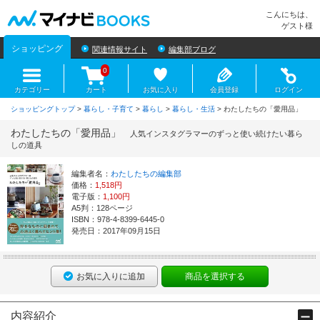
マイナビBOOKS
こんにちは、
ゲスト様
ショッピング
関連情報サイト
編集部ブログ
0
カテゴリー
カート
お気に入り
会員登録
ログイン
ショッピングトップ
>
暮らし・子育て
>
暮らし
>
暮らし・生活
> わたしたちの「愛用品」
わたしたちの「愛用品」
人気インスタグラマーのずっと使い続けたい暮ら
しの道具
編集者名：
わたしたちの編集部
価格：
1,518円
電子版：
1,100円
A5判：128ページ
ISBN：978-4-8399-6445-0
発売日：2017年09月15日
お気に入りに追加
商品を選択する
内容紹介