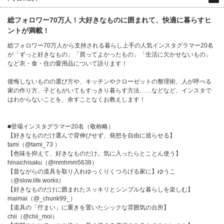
総フォロワー70万人！大好きなものに囲まれて、快適に暮らすヒ
ントが満載！
総フォロワー70万人から支持される暮らし上手の人気インスタグラマー20名
が「ずっと好きなもの」「買ってよかったもの」「生活に欠かせないもの」
など衣・食・住の愛用品について語ります！
後悔しないものの選び方や、キッチンやクローゼットの整理術、人が呼べる
家の作り方、子どもがいてもすっきり暮らす方法……などなど、インスタで
はわからないことを、余すことなくお教えします！
■登場インスタグラマー20名（敬称略）
【好きなものだけ選んで背伸びせず、発想を自由に巡らせる】
tami（@tami_73 ）
【色味を抑えて、好きなものだけ。気に入ったらとことん使う】
hinaichisaku（@mmhmm5638）
【昔ながらの道具を取り入れゆっくりくつろげる家に】ゆうこ
（@slow.life.works）
【好きなものだけに囲まれたスッキリとシンプルな暮らしを楽しむ】
maimai（@_chunk99_）
【道具の「佇まい」に重きを置いたシックな雰囲気の台所】
chii（@chii_moi）