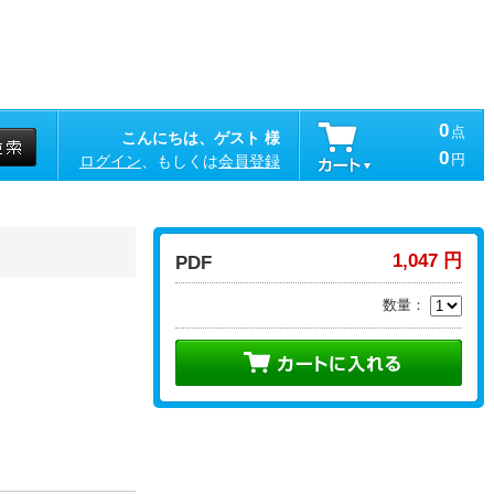
0
点
こんにちは、ゲスト 様
0
円
ログイン
、もしくは
会員登録
1,047 円
PDF
数量：