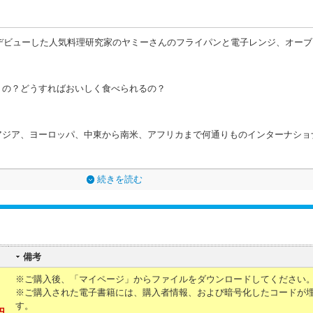
らデビューした人気料理研究家のヤミーさんのフライパンと電子レンジ、オー
うの？どうすればおいしく食べられるの？
アジア、ヨーロッパ、中東から南米、アフリカまで何通りものインターナショ
続きを読む
備考
※ご購入後、「マイページ」からファイルをダウンロードしてください
※ご購入された電子書籍には、購入者情報、および暗号化したコードが
す。
円