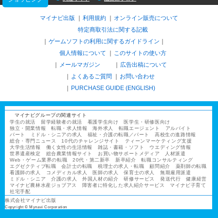
マイナビ出版
利用規約
オンライン販売について
特定商取引法に関する記載
ゲームソフトの利用に関するガイドライン
｜
個人情報について
このサイトの使い方
メールマガジン
広告出稿について
よくあるご質問
お問い合わせ
PURCHASE GUIDE (ENGLISH)
マイナビグループの関連サイト
学生の就活
留学経験者の就活
看護学生向け
医学生・研修医向け
独立・開業情報
転職・求人情報
海外求人
転職エージェント
アルバイト
パート
ミドル・シニアの求人
福祉・介護の転職／パート
高校生の進路情報
総合・専門ニュース
10代のチャレンジサイト
ティーンマーケティング支援
大学生活情報
働く女性の生活情報
雑誌・書籍・ソフト
ウエディング情報
世界遺産検定
総合農業情報サイト
お買い物サポートメディア
人材派遣
Web・ゲーム業界の転職
20代・第二新卒
新卒紹介
転職コンサルティング
エグゼクティブ転職
会計士の転職
税理士の求人・転職
顧問紹介
薬剤師の転職
看護師の求人
コメディカル求人
医師の求人
保育士の求人
無期雇用派遣
ミドル・シニア
介護の求人
外国人材の紹介
研修サービス
発送代行
健康経営
マイナビ農林水産ジョブアス
障害者に特化した求人紹介サービス
マイナビ子育て
社宅手配
株式会社マイナビ出版
Copyright © Mynavi Corporation