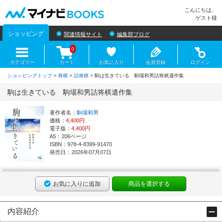
マイナビBOOKS
こんにちは、
ゲスト様
ショッピング
関連情報サイト
編集部ブログ
0
カテゴリー
カート
お気に入り
会員登録
ログイン
ショッピングトップ
>
将棋
>
詰将棋
> 駒は生きている 駒場和男詰将棋遺作集
駒は生きている 駒場和男詰将棋遺作集
著作者名：
駒場和男
価格：
4,400円
電子版：
4,400円
A5：206ページ
ISBN：978-4-8399-91470
発売日：2026年07月07日
お気に入りに追加
商品を選択する
内容紹介