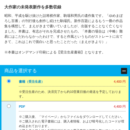
大作家の未発表新作を多数収録
昭和、平成を駆け抜けた詰将棋作家、駒場和男氏の遺作集です。「ゆめまぼ
ろし百番」の刊行後も創作し続けた駒場氏。新作百題によるもう一冊の作品
集を構想して、まえがきまで書いていましたが、出版することなく亡くなり
ました。本書は、有志がそれを完成させたもの。「本書の場合は（中略）難
易にはこだわらなかったわけで、すると作風というものがストレートに出て
きて、これはこれで面白いと思ったことだった（まえがきより）」
※本書はオンデマンド印刷による【受注生産書籍】となります。
商品を選択する
書籍（受注生産）
4,400 円
※受注生産のため、決済完了から約10営業日後の発送を予定しておりま
す。
PDF
4,400 円
※ご購入後、「マイページ」からファイルをダウンロードしてください。
※ご購入された電子書籍には、購入者情報、および暗号化したコードが埋
め込まれております。