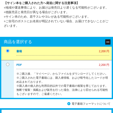
【サイン本をご購入された方へ発送に関する注意事項】
○地域や運送事情により、お届けは発売日より遅くなる可能性がございます。
○他販売店と発売日が異なる場合がございます。
○サイン本のため、若干スレやヨレがある可能性がございます。
○ご自宅のポストにお名前が明記されていない場合、お届けできないことがご
ざいます。
商品を選択する
書籍
2,200 円
PDF
2,200 円
※ご購入後、「マイページ」からファイルをダウンロードしてください。
※ご購入された電子書籍には、購入者情報、および暗号化したコードが埋
め込まれております。
※購入者の個人的な利用目的以外での電子書籍の複製を禁じております。
無断で複製・掲載および販売を行った場合、法律により罰せられる可能性
もございますので、ご遠慮ください。
電子書籍フォーマットについて