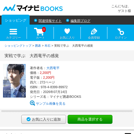
マイナビBOOKS
こんにちは、
ゲスト様
ショッピング
関連情報サイト
編集部ブログ
0
カテゴリー
カート
お気に入り
会員登録
ログイン
ショッピングトップ
>
囲碁
>
布石
> 実戦で学ぶ 大西竜平の感覚
実戦で学ぶ 大西竜平の感覚
著作者名：
大西竜平
価格：
2,200円
電子版：
2,200円
四六：272ページ
ISBN：978-4-8399-89972
発売日：2026年07月14日
シリーズ名：マイナビ囲碁BOOKS
サンプル画像を見る
お気に入りに追加
商品を選択する