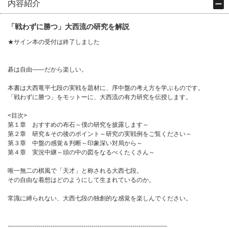
内容紹介
「戦わずに勝つ」大西流の研究を解説
★サイン本の受付は終了しました
碁は自由――だから楽しい。
本書は大西竜平七段の実戦を題材に、序中盤の考え方を学ぶものです。
「戦わずに勝つ」をモットーに、大西流の有力研究を伝授します。
<目次>
第１章 おすすめの布石～僕の研究を披露します～
第２章 研究＆その後のポイント～研究の実戦例をご覧ください～
第３章 中盤の感覚＆判断～印象深い対局から～
第４章 実況中継～頭の中の図をなるべくたくさん～
唯一無二の棋風で「天才」と称される大西七段。
その自由な着想はどのようにして生まれているのか。
常識に縛られない、大西七段の独創的な感覚を楽しんでください。
------------------------------------------------------------------------------