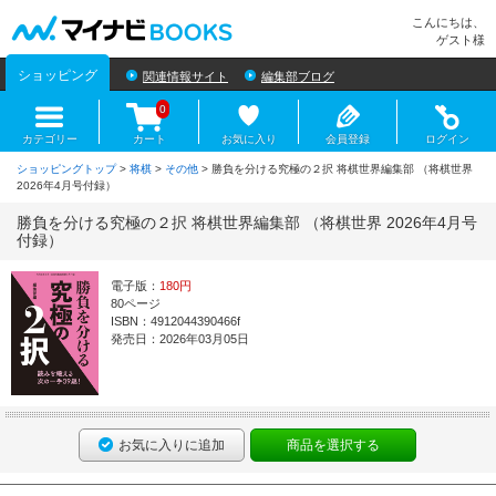
マイナビBOOKS
こんにちは、
ゲスト様
ショッピング
関連情報サイト
編集部ブログ
0
カテゴリー
カート
お気に入り
会員登録
ログイン
ショッピングトップ
>
将棋
>
その他
> 勝負を分ける究極の２択 将棋世界編集部 （将棋世界
2026年4月号付録）
勝負を分ける究極の２択 将棋世界編集部 （将棋世界 2026年4月号
付録）
電子版：
180円
80ページ
ISBN：4912044390466f
発売日：2026年03月05日
お気に入りに追加
商品を選択する