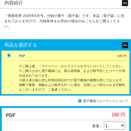
内容紹介
『将棋世界 2026年4月号』付録小冊子（電子版）です。本誌（電子版）に含
まれておりますので、付録単体をお求めの場合のみこちらをご購入くださ
い。
商品を選択する
PDF
180 円
※ご購入後、「マイページ」からファイルをダウンロードしてください。
※ご購入された電子書籍には、購入者情報、および暗号化したコードが埋
め込まれております。
※購入者の個人的な利用目的以外での電子書籍の複製を禁じております。
無断で複製・掲載および販売を行った場合、法律により罰せられる可能性
もございますので、ご遠慮ください。
電子書籍フォーマットについて
180 円
PDF
数量：