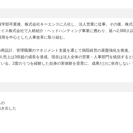
学商学部卒業後、株式会社キーエンスに入社し、法人営業に従事。その後、株
イス株式会社で人材紹介・ヘッドハンティング事業に携わり、延べ2,000人
師採用を中心とした人事改革に取り組む。
再設計、管理職層のマネジメント支援を通じて病院経営の基盤強化を推進。そ
人売上は3倍超の成長を達成。現在は法人全体の営業・人事部門を統括すると
ている。2度のうつを経験した自身の実体験を背景に、成果だけに依存しない
もの
動き出した