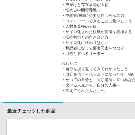
・声がけと存在承認が大切
・悩める中間管理職へ
・中間管理職に必要な自己開示の力
・コントロールできることに集中しよう
・人材を見極める目
・サイロ化された組織が価値を破壊する
・抵抗勢力との向き合い方
・サイロ化に終わりはない
・翻訳者になって部署同士をつなぐ
・目標とすべきリーダー
おわりに
・自分を振り返ってみてわかったこと
・自分を信じられるようになった今、描
・かつての自分と、同じ場所に立つあな
・比べる人生から、自分の人生へ
・支えてくれた人たちへ
最近チェックした商品