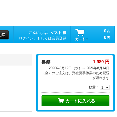
0
点
こんにちは、ゲスト 様
0
円
ログイン
、もしくは
会員登録
1,980 円
書籍
2026年8月12日（水）～ 2026年8月14日
（金）のご注文は、弊社夏季休業のため配送
が遅れます
数量：