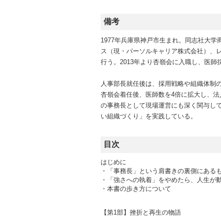
備考
1977年兵庫県神戸市生まれ。同志社大
ス（現・パーソルキャリア株式会社）、レ
行う。2013年より杏嶺会に入職し、医
人事部長就任後は、採用戦略や組織体制の
杏嶺会着任後、医師数を4倍に拡大し、法
の事務長として現場運営にも深く関与し
い組織づくり」を実践している。
目次
はじめに
・「事務長」という肩書きの裏側にある
・「強さへの執着」をやめたら、人生が
・本書の歩き方について
【第1部】挫折と再生の物語