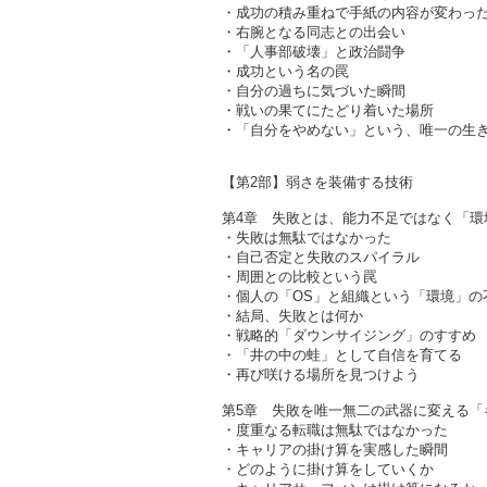
・成功の積み重ねで手紙の内容が変わっ
・右腕となる同志との出会い
・「人事部破壊」と政治闘争
・成功という名の罠
・自分の過ちに気づいた瞬間
・戦いの果てにたどり着いた場所
・「自分をやめない」という、唯一の生
【第2部】弱さを装備する技術
第4章 失敗とは、能力不足ではなく「
・失敗は無駄ではなかった
・自己否定と失敗のスパイラル
・周囲との比較という罠
・個人の「OS」と組織という「環境」の
・結局、失敗とは何か
・戦略的「ダウンサイジング」のすすめ
・「井の中の蛙」として自信を育てる
・再び咲ける場所を見つけよう
第5章 失敗を唯一無二の武器に変える
・度重なる転職は無駄ではなかった
・キャリアの掛け算を実感した瞬間
・どのように掛け算をしていくか