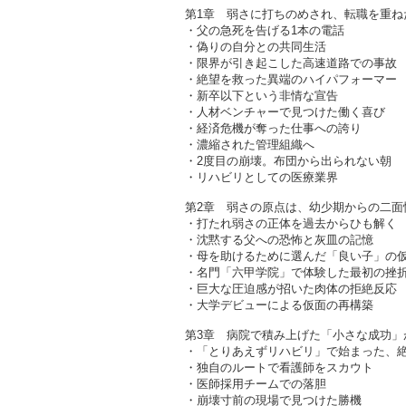
第1章 弱さに打ちのめされ、転職を重
・父の急死を告げる1本の電話
・偽りの自分との共同生活
・限界が引き起こした高速道路での事故
・絶望を救った異端のハイパフォーマー
・新卒以下という非情な宣告
・人材ベンチャーで見つけた働く喜び
・経済危機が奪った仕事への誇り
・濃縮された管理組織へ
・2度目の崩壊。布団から出られない朝
・リハビリとしての医療業界
第2章 弱さの原点は、幼少期からの二
・打たれ弱さの正体を過去からひも解く
・沈黙する父への恐怖と灰皿の記憶
・母を助けるために選んだ「良い子」の
・名門「六甲学院」で体験した最初の挫
・巨大な圧迫感が招いた肉体の拒絶反応
・大学デビューによる仮面の再構築
第3章 病院で積み上げた「小さな成功
・「とりあえずリハビリ」で始まった、
・独自のルートで看護師をスカウト
・医師採用チームでの落胆
・崩壊寸前の現場で見つけた勝機