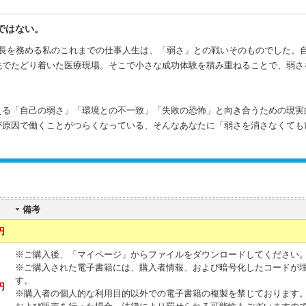
ではない。
務長を務める私のこれまでの仕事人生は、「弱さ」との戦いそのものでした。
先でたどり着いた医療現場。そこで小さな成功体験を積み重ねることで、弱さ
える「自己の弱さ」「環境との不一致」「失敗の恐怖」と向き合うための現実
が原因で働くことがつらくなっている、そんなあなたに「弱さを消さなくても
備考
円
※ご購入後、「マイページ」からファイルをダウンロードしてください
※ご購入された電子書籍には、購入者情報、および暗号化したコードが
す。
円
※購入者の個人的な利用目的以外での電子書籍の複製を禁じております