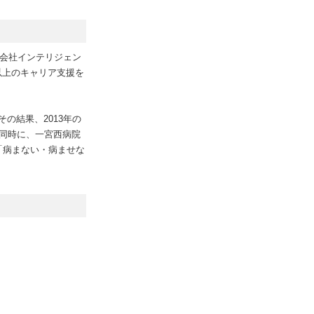
式会社インテリジェン
以上のキャリア支援を
の結果、2013年の
同時に、一宮西病院
「病まない・病ませな