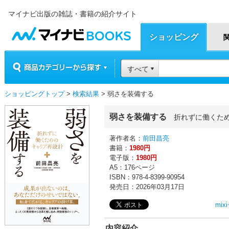
マイナビ出版の雑誌・書籍の紹介サイト
マイナビBOOKS
ショッピング
商品カテゴリーから探す
すべて
ショッピングトップ
>
検索結果
> 弱さを装備する
弱さを装備する
折れずに働くた
著作者名：
前田昌亮
書籍：
1980円
電子版：
1980円
A5：176ページ
ISBN：978-4-8399-90954
発売日：2026年03月17日
mi
内容紹介