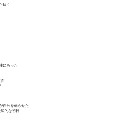
ねた日々
面性にあった
仮面
折
」が自分を蘇らせた
絶望的な初日