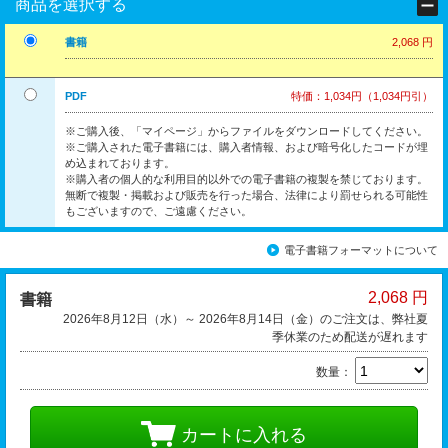
商品を選択する
書籍
2,068 円
PDF
特価：1,034円（1,034円引）
※ご購入後、「マイページ」からファイルをダウンロードしてください。
※ご購入された電子書籍には、購入者情報、および暗号化したコードが埋
め込まれております。
※購入者の個人的な利用目的以外での電子書籍の複製を禁じております。
無断で複製・掲載および販売を行った場合、法律により罰せられる可能性
もございますので、ご遠慮ください。
電子書籍フォーマットについて
2,068 円
書籍
2026年8月12日（水）～ 2026年8月14日（金）のご注文は、弊社夏
季休業のため配送が遅れます
数量：
カートに入れる