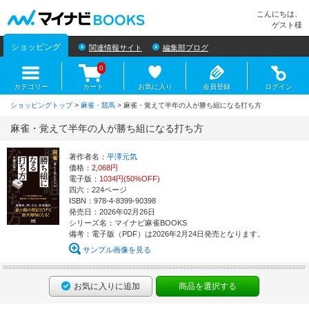
マイナビBOOKS
こんにちは、
ゲスト様
ショッピング
関連情報サイト
編集部ブログ
0
カテゴリー
カート
お気に入り
会員登録
ログイン
ショッピングトップ
>
麻雀・競馬
> 麻雀・覚えて半年の人が勝ち組になる打ち方
麻雀・覚えて半年の人が勝ち組になる打ち方
著作者名：
平澤元気
価格：
2,068円
電子版：
1034円(50%OFF)
四六：224ページ
ISBN：978-4-8399-90398
発売日：2026年02月26日
シリーズ名：マイナビ麻雀BOOKS
備考：電子版（PDF）は2026年2月24日発売となります。
サンプル画像を見る
お気に入りに追加
商品を選択する