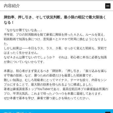
内容紹介
牌効率、押し引き、そして状況判断。最小限の暗記で最大限強く
なる！
「なかなか勝てないなあ…」
半年前、プロの対局動画を観て麻雀に興味を持ったＡさん。ルールを覚え、
戦術動画で知識を身につけ、意気揚々とスマホで対局に挑むようになりまし
た。
しかし結果は――今日もラス、ラス、３着。せっかく覚えた戦術も、実戦で
はまったく生かせません。
なぜＡさんは勝てないのでしょうか？ それは、初心者に本当に必要な知識
が身についていないからです。
本書は、初心者がまず覚えるべき「牌効率」「押し引き」「振り込みを減ら
す守備の技術」など、勝つための基礎だけを厳選した戦術書です。
難しい知識は、むしろ初級者にとってマイナス。テーマを絞り、内容をシン
プルにすることで、最大限の効果を得られるように構成しました。
著者は麻雀講座系トップYouTuberであり、最高位戦日本プロ麻雀協会所属の
プロ、平澤元気氏。これまで培ったノウハウを本書に凝縮してあります。
ぜひ本書で基本を学び、麻雀で勝つ楽しさを味わってください。