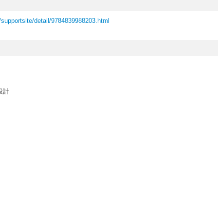
/supportsite/detail/9784839988203.html
設計