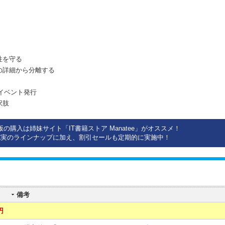
立性を守る
実装の詳細から分離する
実なイベント発行
択肢
版の購入は姉妹サイト「IT書籍ストア Manatee」がオススメ！
充実のラインナップに加え、割引セールも定期的に実施中！
備考
円