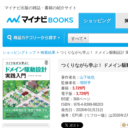
マイナビ出版の雑誌・書籍の紹介サイト
マイナビBOOKS
ショッピング
商品カテゴリーから探す
すべて
ショッピングトップ
>
検索結果
> つくりながら学ぶ！ ドメイン駆動設計 
つくりながら学ぶ！ ドメイン駆
著作者名：
山下祐也
監修者名：
増田亨
書籍：
3,729円
電子版：
3,729円
B5変：368ページ
ISBN：978-4-8399-88203
発売日：2026年01月21日
備考：EPUB［リフロー版］は2026年