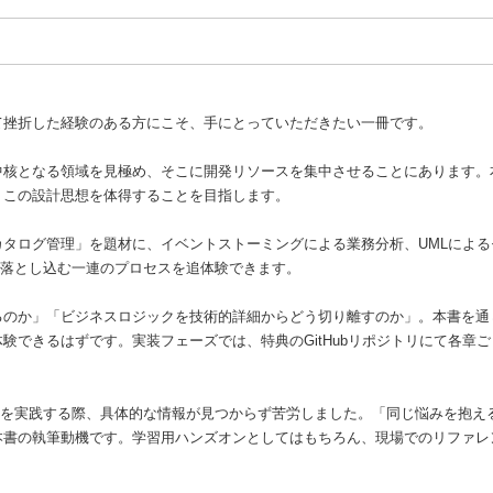
て挫折した経験のある方にこそ、手にとっていただきたい一冊です。
中核となる領域を見極め、そこに開発リソースを集中させることにあります。
」この設計思想を体得することを目指します。
タログ管理」を題材に、イベントストーミングによる業務分析、UMLによる
実装へ落とし込む一連のプロセスを追体験できます。
るのか」「ビジネスロジックを技術的詳細からどう切り離すのか」。本書を通
験できるはずです。実装フェーズでは、特典のGitHubリポジトリにて各章
駆動設計を実践する際、具体的な情報が見つからず苦労しました。「同じ悩みを抱
本書の執筆動機です。学習用ハンズオンとしてはもちろん、現場でのリファレ