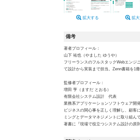
拡大する
拡大
備考
著者プロフィール：
山下 祐也（やました ゆうや）
フリーランスのフルスタックWebエンジ
て設計から実装まで担当。Zenn書籍を1
監修者プロフィール：
増田 亨（ますだ とおる）
有限会社システム設計 代表
業務系アプリケーションソフトウェア開
ビジネスの関心事を正しく理解し、顧客
ミングとデータマネジメントに取り組ん
著書に『現場で役立つシステム設計の原