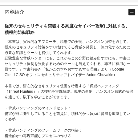
内容紹介
従来のセキュリティを突破する高度なサイバー攻撃に対抗する、
積極的防御戦略
『本書は、実践的なアプローチ、現場での実例、ハンズオン演習を通して、
従来のセキュリティ対策をすり抜けてくる脅威を発見し、無力化するために
必要な知識とツールを提供してくれます。
経験豊富な脅威ハンターにも、これからこの分野に踏み出す方にも、本書は
セキュリティ体制を強化するためのツールを与えてくれる、非常に有用な一
冊です。』本書前書き「私がこの本をおすすめする理由」より（Google
Cloud CISO オフィス セキュリティアドバイザー Anton Chuvakin）
本書では、潜在的なセキュリティ侵害を特定する「脅威ハンティング
（Threat Hunting）」の技術を実践解説。現場の事例、ハンズオン形式の演習
を通して、以下を学ぶことができます。
・脅威ハンティングのマインドセット：
侵害が既に発生していることを前提に、積極的かつ執拗に脅威を追跡してい
く姿勢
・脅威ハンティングのフレームワークの構築：
構造的かつ再現可能なプロセスの作り方