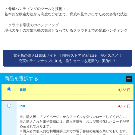
・脅威ハンティングのツールと技術：
基本的な検索方法から高度な分析まで、脅威を見つけ出すための多彩な技法
・クラウド環境でのハンティング
現代の多くの攻撃活動の舞台となっているクラウド上での脅威ハンティング
電子版の購入は姉妹サイト「IT書籍ストア Manatee」がオススメ！
充実のラインナップに加え、割引セールも定期的に実施中！
商品を選択する
書籍
4,158 円
PDF
4,158 円
※ご購入後、「マイページ」からファイルをダウンロードしてください。
※ご購入された電子書籍には、購入者情報、および暗号化したコードが埋
め込まれております。
※購入者の個人的な利用目的以外での電子書籍の複製を禁じております。