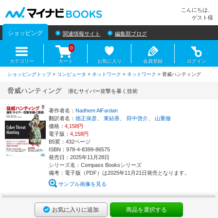
マイナビBOOKS
こんにちは、
ゲスト様
ショッピング
関連情報サイト
編集部ブログ
0
カテゴリー
カート
お気に入り
会員登録
ログイン
ショッピングトップ
>
コンピュータ
>
ネットワーク
>
ネットワーク
> 脅威ハンティング
脅威ハンティング
潜むサイバー攻撃を暴く技術
著作者名：
Nadhem AlFardan
翻訳者名：
徳正保彦
、
東結香
、
田中啓介
、
山重徹
価格：
4,158円
電子版：
4,158円
B5変：432ページ
ISBN：978-4-8399-86575
発売日：2025年11月28日
シリーズ名：Compass Booksシリーズ
備考：電子版（PDF）は2025年11月21日発売となります。
サンプル画像を見る
お気に入りに追加
商品を選択する