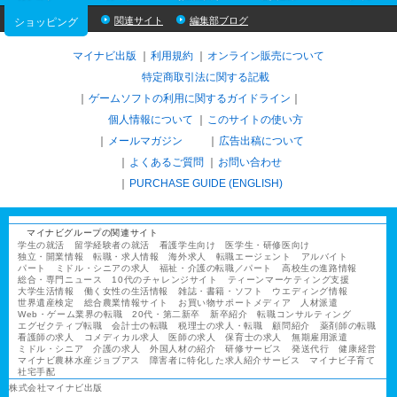
関連サイト
編集部ブログ
ショッピング
マイナビ出版
利用規約
オンライン販売について
特定商取引法に関する記載
ゲームソフトの利用に関するガイドライン
｜
個人情報について
このサイトの使い方
メールマガジン
広告出稿について
よくあるご質問
お問い合わせ
PURCHASE GUIDE (ENGLISH)
マイナビグループの関連サイト
学生の就活
留学経験者の就活
看護学生向け
医学生・研修医向け
独立・開業情報
転職・求人情報
海外求人
転職エージェント
アルバイト
パート
ミドル・シニアの求人
福祉・介護の転職／パート
高校生の進路情報
総合・専門ニュース
10代のチャレンジサイト
ティーンマーケティング支援
大学生活情報
働く女性の生活情報
雑誌・書籍・ソフト
ウエディング情報
世界遺産検定
総合農業情報サイト
お買い物サポートメディア
人材派遣
Web・ゲーム業界の転職
20代・第二新卒
新卒紹介
転職コンサルティング
エグゼクティブ転職
会計士の転職
税理士の求人・転職
顧問紹介
薬剤師の転職
看護師の求人
コメディカル求人
医師の求人
保育士の求人
無期雇用派遣
ミドル・シニア
介護の求人
外国人材の紹介
研修サービス
発送代行
健康経営
マイナビ農林水産ジョブアス
障害者に特化した求人紹介サービス
マイナビ子育て
社宅手配
株式会社マイナビ出版