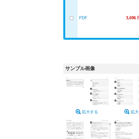
PDF
3,696 
サンプル画像
拡大する
拡大