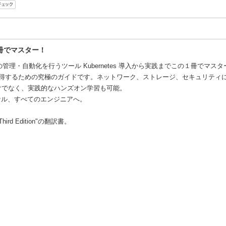
１冊でマスター！
の管理・自動化を行うツール Kubernetes 導入から実践までこの１冊でマスタ
tes を習得するための究極のガイドです。ネットワーク、ストレージ、セキュリテ
けでなく、実践的なハンズオン学習も可能。
ナル、すべてのエンジニアへ。
k, Third Edition"の翻訳書。
ー