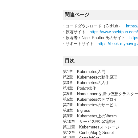
関連ページ
コードダウンロード（GitHub）
https:
原著サイト
https://www.packtpub.com
原著者：Nigel Poulton氏のサイト
http
サポートサイト
https://book.mynavi.jp
目次
第1章 Kubernetes入門
第2章 Kubernetesの動作原理
第3章 Kubernetesの入手
第4章 Podの操作
第5章 Namespaceを持つ仮想クラスタ
第6章 Kubernetesのデプロイ
第7章 Kubernetesのサービス
第8章 Ingress
第9章 Kubernetes上のWasm
第10章 サービス検出の詳細
第11章 Kubernetesストレージ
第12章 ConfigMapとSecret