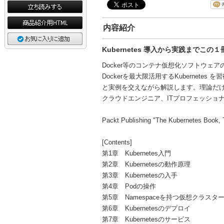
内容紹介
Kubernetes 導入から実践までこの
Docker等のコンテナ仮想化ソフトウェア
Dockerを最大限活用するKuberne
と実例を交えながら解説します。理論だ
クラウドエンジニア、ITプロフェッショ
Packt Publishing "The Kubernetes Boo
[Contents]
第1章 Kubernetes入門
第2章 Kubernetesの動作原理
第3章 Kubernetesの入手
第4章 Podの操作
第5章 Namespaceを持つ仮想クラスタ
第6章 Kubernetesのデプロイ
第7章 Kubernetesのサービス