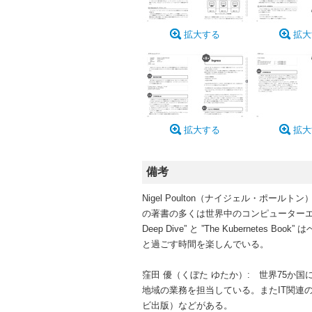
拡大する
拡大
拡大する
拡大
備考
Nigel Poulton（ナイジェル・ポ
の著書の多くは世界中のコンピューターエン
Deep Dive” と ”The Kubern
と過ごす時間を楽しんでいる。
窪田 優（くぼた ゆたか）: 世界75
地域の業務を担当している。またIT関連
ビ出版）などがある。