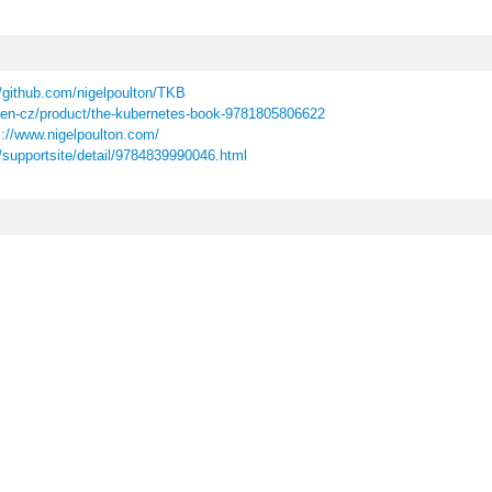
//github.com/nigelpoulton/TKB
/en-cz/product/the-kubernetes-book-9781805806622
s://www.nigelpoulton.com/
/supportsite/detail/9784839990046.html
ー