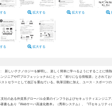
する
拡大する
拡大する
する
拡大する
ールトン）: 新しいテクノロジーを解明し、楽しく簡単に学べるようにすることに
ジニアやITプロフェッショナルにとって「頼りになる情報源」とされており、著
etes Book” はベストセラーとして改訂を重ねている。執筆活動に加え、ユース・スポ
か国に支社のある外資系グローバル企業のインフラおよびセキュリティエンジニ
の著書もあり『Webサーバ高速化教本』（秀和システム）、『ITセキュリテ