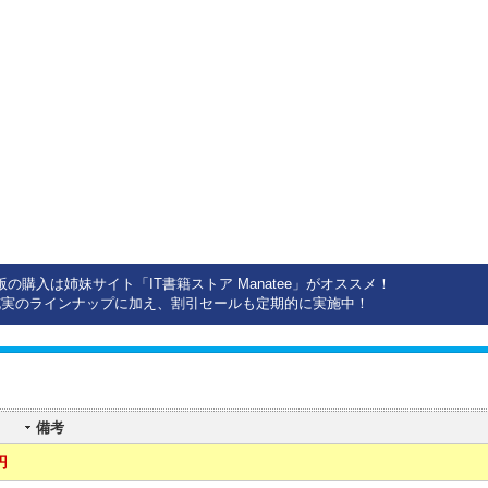
版の購入は姉妹サイト「IT書籍ストア Manatee」がオススメ！
充実のラインナップに加え、割引セールも定期的に実施中！
備考
円