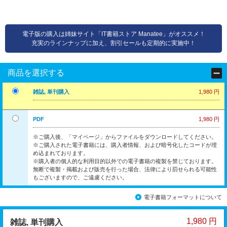
電子版の購入は姉妹サイト「IT書籍ストア Manatee」がオススメ！
充実のラインナップに加え、割引セールも定期的に実施中！
商品を選択する
雑誌, 単刊購入
1,980 円
PDF
1,980 円
※ご購入後、「マイページ」からファイルをダウンロードしてください。
※ご購入された電子書籍には、購入者情報、および暗号化したコードが埋
め込まれております。
※購入者の個人的な利用目的以外での電子書籍の複製を禁じております。
無断で複製・掲載および販売を行った場合、法律により罰せられる可能性
もございますので、ご遠慮ください。
電子書籍フォーマットについて
1,980 円
雑誌, 単刊購入