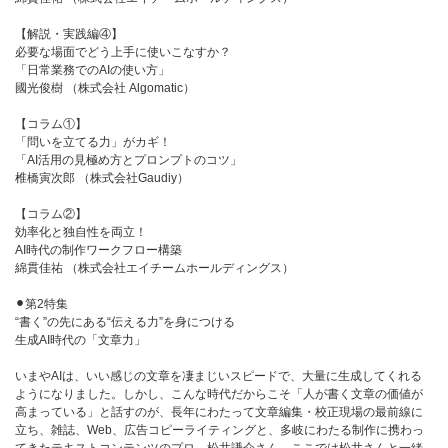
【解説・実践編④】
必要な場面でどう上手に使いこなすか？
「日常業務でのAIの使い方」
國光俊樹 （株式会社 Algomatic）
【コラム①】
「問いを立てる力」がカギ！
「AI活用の見極め方とプロンプトのコツ」
椎橋寅次郎 （株式会社Gaudiy）
【コラム②】
効率化と独自性を両立！
AI時代の制作ワークフロー構築
綿貫佳祐 （株式会社エイチームホールディングス）
⚫︎第2特集
“書く”の先にある“伝える力”を身につける
生成AI時代の「文章力」
いまやAIは、いい感じの文章を凄まじいスピードで、大量に生成してくれる
ようになりました。しかし、こんな時代だからこそ「人が書く文章の価値が
高まっている」と話すのが、長年にわたって文章編集・校正現場の最前線に
立ち、雑誌、Web、広告コピーライティングと、多岐にわたる制作に携わっ