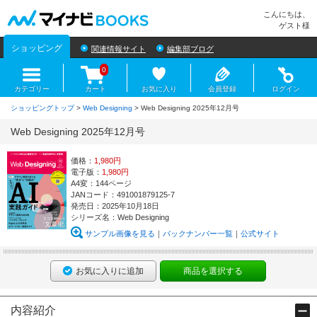
マイナビBOOKS
こんにちは、
ゲスト様
ショッピング
関連情報サイト
編集部ブログ
0
カテゴリー
カート
お気に入り
会員登録
ログイン
ショッピングトップ
>
Web Designing
> Web Designing 2025年12月号
Web Designing 2025年12月号
価格：
1,980円
電子版：
1,980円
A4変：144ページ
JANコード：491001879125-7
発売日：2025年10月18日
シリーズ名：Web Designing
サンプル画像を見る
バックナンバー一覧
公式サイト
お気に入りに追加
商品を選択する
内容紹介