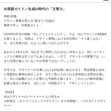
AI実践ガイド／生成AI時代の「文章力」
⚫︎第1特集
デザイン業務を変える“視点”と“仕組み”
事例で学ぶ「AI実践ガイド」
2024年8月号の特集「AIとクリエイティビティ」では、AIとデザインの関係性
を探りました。当時は、デザイン業務におけるAI活用が「そう遠くはない
が、まだ未来の話」のように感じられたものです。
あれから1年4カ月。AIはすでに制作に欠かせない存在となり、特にコーディ
ングとの相性は言うまでもありません。一方で、デザイナーの業務では、い
まだ活用が進んでいないのが現状ではないでしょうか。
今号では、デザイナーの仕事におけるAI活用に焦点を当て、周辺業務も含め
た実践的な事例を紹介します。今すぐ取り入れられる具体的な活用法を通じ
て、AIとの協働がもたらす新たな可能性を探ります。これからの制作現場に
必要な視点と技術を、ぜひこの「AI実践ガイド」で手にしてください。
【対談】
AIはデザイナーのパートナーとなり得るか
川村将太 （エクスペリエンスデザイナー）& 小木曽槙一 （プロダクトデザイ
ナー）