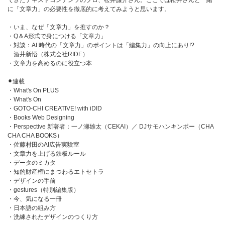
てきたテキストコンテンツのプロ、松井謙介さん。ここでは松井さんと一緒
に「文章力」の必要性を徹底的に考えてみようと思います。
・いま、なぜ「文章力」を推すのか？
・Q＆A形式で身につける「文章力」
・対談：AI 時代の「文章力」のポイントは「編集力」の向上にあり!?
酒井新悟（株式会社RIDE）
・文章力を高めるのに役立つ本
⚫︎連載
・What's On PLUS
・What's On
・GOTO-CHI CREATIVE! with iDID
・Books Web Designing
・Perspective 新著者：一ノ瀬雄太（CEKAI）／ DJサモハンキンポー（CHA
CHA CHA BOOKS）
・佐藤村田のAI広告実験室
・文章力を上げる鉄板ルール
・データのミカタ
・知的財産権にまつわるエトセトラ
・デザインの手前
・gestures（特別編集版）
・今、気になる一冊
・日本語の組み方
・洗練されたデザインのつくり方