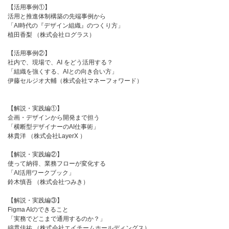
【活用事例①】
活用と推進体制構築の先端事例から
「AI時代の『デザイン組織』のつくり方」
植田香梨 （株式会社ログラス）
【活用事例②】
社内で、現場で、AI をどう活用する？
「組織を強くする、AIとの向き合い方」
伊藤セルジオ大輔（株式会社マネーフォワード）
【解説・実践編①】
企画・デザインから開発まで担う
「横断型デザイナーのAI仕事術」
林貴洋 （株式会社LayerX ）
【解説・実践編②】
使って納得、業務フローが変化する
「AI活用ワークブック」
鈴木慎吾 （株式会社つみき）
【解説・実践編③】
Figma AIのできること
「実務でどこまで通用するのか？」
綿貫佳祐 （株式会社エイチームホールディングス）