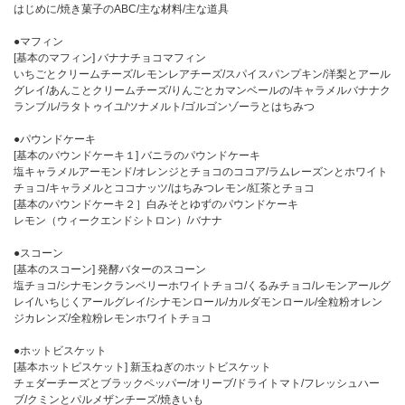
はじめに/焼き菓子のABC/主な材料/主な道具
●マフィン
[基本のマフィン] バナナチョコマフィン
いちごとクリームチーズ/レモンレアチーズ/スパイスパンプキン/洋梨とアール
グレイ/あんことクリームチーズ/りんごとカマンベールの/キャラメルバナナク
ランブル/ラタトゥイユ/ツナメルト/ゴルゴンゾーラとはちみつ
●パウンドケーキ
[基本のパウンドケーキ１] バニラのパウンドケーキ
塩キャラメルアーモンド/オレンジとチョコのココア/ラムレーズンとホワイト
チョコ/キャラメルとココナッツ/はちみつレモン/紅茶とチョコ
[基本のパウンドケーキ２］白みそとゆずのパウンドケーキ
レモン（ウィークエンドシトロン）/バナナ
●スコーン
[基本のスコーン] 発酵バターのスコーン
塩チョコ/シナモンクランベリーホワイトチョコ/くるみチョコ/レモンアールグ
レイ/いちじくアールグレイ/シナモンロール/カルダモンロール/全粒粉オレン
ジカレンズ/全粒粉レモンホワイトチョコ
●ホットビスケット
[基本ホットビスケット] 新玉ねぎのホットビスケット
チェダーチーズとブラックペッパー/オリーブ/ドライトマト/フレッシュハー
ブ/クミンとパルメザンチーズ/焼きいも