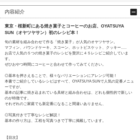
内容紹介
東京・桜新町にある焼き菓子とコーヒーのお店、OYATSUYA
SUN（オヤツヤサン）初のレシピ本！
旬の素材を組み合わせて作る「焼き菓子」が人気のオヤツヤサン。
マフィン、パウンドケーキ、スコーン、ホットビスケット、クッキー......
お店で人気の５つの焼き菓子のレシピを贅沢に４５レシピご紹介していま
す。
ぜひおやつ時間にコーヒーと合わせて作ってみてください。
◎基本を押さえることで、様々なバリエーションにアレンジ可能！
本書でご紹介しているレシピはすべて、OYATSUYA SUNで人気の定番メニュ
ーですが、
基本の記事に焼き込まれている具材と組み合わせは、どれも個性的で新しい
のが特徴です。
それぞれのご家庭でも新定番になること間違いありません、
◎写真付きで丁寧なレシピ解説！
基本の作り方は、工程を写真つきで丁寧に掲載しています。
【目次】