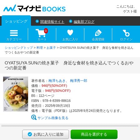
マイナビBOOKS
こんにちは、
ゲスト様
ショッピング
関連情報サイト
編集部ブログ
0
カテゴリー
カート
お気に入り
会員登録
ログイン
ショッピングトップ
>
料理
>
お菓子
> OYATSUYA SUNの焼き菓子 身近な食材を焼き込ん
でつくるおやつの新定番
OYATSUYA SUNの焼き菓子 身近な食材を焼き込んでつくるおや
つの新定番
著作者名：
梅澤ちあき
、
梅澤秀一郎
価格：
946円(50%OFF)
電子版：
946円(50%OFF)
B5：112ページ
ISBN：978-4-8399-88616
発売日：2025年09月19日
備考：電子版（PDF版）は2025年9月24日発売となります。
サンプル画像を見る
お気に入りに追加
商品を選択する