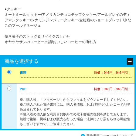
●クッキー
オートミールクッキー/アメリカンチョコチップクッキー/アールグレイのディ
アマンクッキー/シナモンジンジャークッキー/全粒粉のショートブレッド/きな
このブールドネージュ
焼き菓子のストック＆リベイクのしかた
オヤツヤサンのコーヒーの話/おいしいコーヒーの淹れ方
商品を選択する
書籍
特価：946円（946円引）
PDF
特価：946円（946円引）
※ご購入後、「マイページ」からファイルをダウンロードしてください。
※ご購入された電子書籍には、購入者情報、および暗号化したコードが埋
め込まれております。
※購入者の個人的な利用目的以外での電子書籍の複製を禁じております。
無断で複製・掲載および販売を行った場合、法律により罰せられる可能性
もございますので、ご遠慮ください。
電子書籍フォーマットについて