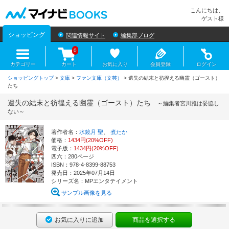
マイナビBOOKS
こんにちは、
ゲスト様
ショッピング
関連情報サイト
編集部ブログ
0
カテゴリー
カート
お気に入り
会員登録
ログイン
ショッピングトップ
>
文庫
>
ファン文庫（文芸）
> 遺失の結末と彷徨える幽霊（ゴースト）
たち
遺失の結末と彷徨える幽霊（ゴースト）たち
～編集者宮川雅は妥協し
ない～
著作者名：
水鏡月 聖
、
煮たか
価格：
1434円(20%OFF)
電子版：
1434円(20%OFF)
四六：280ページ
ISBN：978-4-8399-88753
発売日：2025年07月14日
シリーズ名：MPエンタテイメント
サンプル画像を見る
お気に入りに追加
商品を選択する