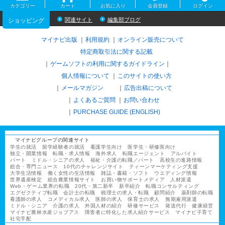
カテゴリー
カート
お気に入り
会員登録
ログイン
関連サイト
編集部ブログ
ショッピング
マイナビ出版
利用規約
オンライン販売について
特定商取引法に関する記載
ゲームソフトの利用に関するガイドライン
｜
個人情報について
このサイトの使い方
メールマガジン
広告出稿について
よくあるご質問
お問い合わせ
PURCHASE GUIDE (ENGLISH)
マイナビグループの関連サイト
学生の就活
留学経験者の就活
看護学生向け
医学生・研修医向け
独立・開業情報
転職・求人情報
海外求人
転職エージェント
アルバイト
パート
ミドル・シニアの求人
福祉・介護の転職／パート
高校生の進路情報
総合・専門ニュース
10代のチャレンジサイト
ティーンマーケティング支援
大学生活情報
働く女性の生活情報
雑誌・書籍・ソフト
ウエディング情報
世界遺産検定
総合農業情報サイト
お買い物サポートメディア
人材派遣
Web・ゲーム業界の転職
20代・第二新卒
新卒紹介
転職コンサルティング
エグゼクティブ転職
会計士の転職
税理士の求人・転職
顧問紹介
薬剤師の転職
看護師の求人
コメディカル求人
医師の求人
保育士の求人
無期雇用派遣
ミドル・シニア
介護の求人
外国人材の紹介
研修サービス
発送代行
健康経営
マイナビ農林水産ジョブアス
障害者に特化した求人紹介サービス
マイナビ子育て
社宅手配