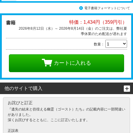
電子書籍フォーマットについて
特価：1,434円（359円引）
書籍
2026年8月12日（水）～ 2026年8月14日（金）のご注文は、弊社夏
季休業のため配送が遅れます
数量：
カートに入れる
他のサイトで購入
お詫びと訂正
『遺失の結末と彷徨える幽霊（ゴースト）たち』の記載内容に一部間違い
がありました。
深くお詫びするとともに、ここに訂正いたします。
正誤表