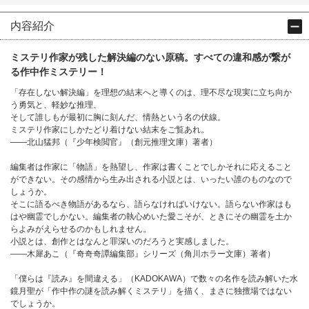
内容紹介
ミステリ作家が残した解決編のない原稿。すべての違和感が繋が
る作中作ミステリー！
「存在しない解決編」を理想の結末へと導くのは、理不尽な現実に立ち向か
う勇気と、軽妙な推理、
そして誰しもが最初に胸に刻んだ、情熱という名の伏線。
ミステリ作家にしかたどり着けない結末をご覧あれ。
――北山猛邦（『少年検閲官』（創元推理文庫）著者）
編集者は作家に「物語」を熱望し、作家は書くことでしかそれに応えること
ができない。その感情から生み出される小説とは、いったい誰のものなので
しょうか。
そこに語るべき物語があるなら、語らなければいけない。語らない作家はも
はや幽霊でしかない。編集者の執心めいた愛こそが、ときにその幽霊を土か
らよみがえらせるのかもしれません。
小説とは、創作とはなんと罪深いのだろうと実感しました。
――木犀あこ（『奇奇奇譚編集部』シリーズ（角川ホラー文庫）著者）
「僕らは『読み』を間違える」（KADOKAWA）で数々の名作を読み解いた水
鏡月聖が「作中作の謎を読み解くミステリ」を描く、まさに独擅場ではない
でしょうか。