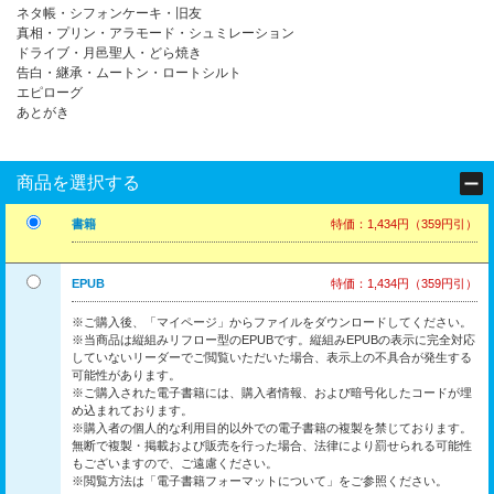
ネタ帳・シフォンケーキ・旧友
真相・プリン・アラモード・シュミレーション
ドライブ・月邑聖人・どら焼き
告白・継承・ムートン・ロートシルト
エピローグ
あとがき
商品を選択する
書籍
特価：1,434円（359円引）
EPUB
特価：1,434円（359円引）
※ご購入後、「マイページ」からファイルをダウンロードしてください。
※当商品は縦組みリフロー型のEPUBです。縦組みEPUBの表示に完全対応
していないリーダーでご閲覧いただいた場合、表示上の不具合が発生する
可能性があります。
※ご購入された電子書籍には、購入者情報、および暗号化したコードが埋
め込まれております。
※購入者の個人的な利用目的以外での電子書籍の複製を禁じております。
無断で複製・掲載および販売を行った場合、法律により罰せられる可能性
もございますので、ご遠慮ください。
※閲覧方法は「電子書籍フォーマットについて」をご参照ください。