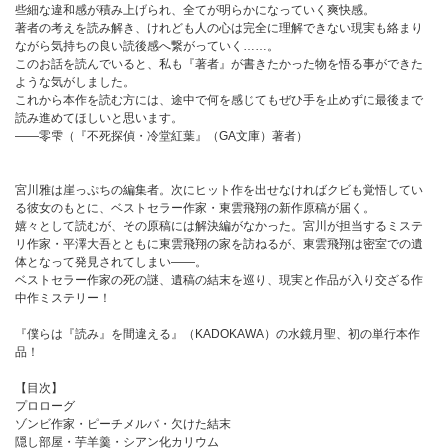
些細な違和感が積み上げられ、全てが明らかになっていく爽快感。
著者の考えを読み解き、けれども人の心は完全に理解できない現実も絡まり
ながら気持ちの良い読後感へ繋がっていく……。
このお話を読んでいると、私も『著者』が書きたかった物を悟る事ができた
ような気がしました。
これから本作を読む方には、途中で何を感じてもぜひ手を止めずに最後まで
読み進めてほしいと思います。
――零雫（『不死探偵・冷堂紅葉』（GA文庫）著者）
宮川雅は崖っぷちの編集者。次にヒット作を出せなければクビも覚悟してい
る彼女のもとに、ベストセラー作家・東雲飛翔の新作原稿が届く。
嬉々として読むが、その原稿には解決編がなかった。宮川が担当するミステ
リ作家・平澤大吾とともに東雲飛翔の家を訪ねるが、東雲飛翔は密室での遺
体となって発見されてしまい――。
ベストセラー作家の死の謎、遺稿の結末を巡り、現実と作品が入り交ざる作
中作ミステリー！
『僕らは『読み』を間違える』（KADOKAWA）の水鏡月聖、初の単行本作
品！
【目次】
プロローグ
ゾンビ作家・ピーチメルバ・欠けた結末
隠し部屋・芋羊羹・シアン化カリウム