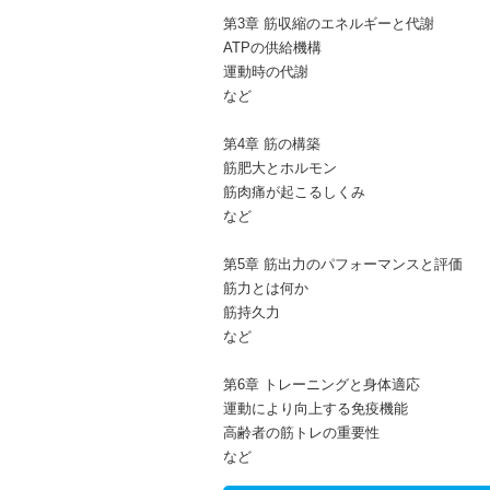
第3章 筋収縮のエネルギーと代謝
ATPの供給機構
運動時の代謝
など
第4章 筋の構築
筋肥大とホルモン
筋肉痛が起こるしくみ
など
第5章 筋出力のパフォーマンスと評価
筋力とは何か
筋持久力
など
第6章 トレーニングと身体適応
運動により向上する免疫機能
高齢者の筋トレの重要性
など