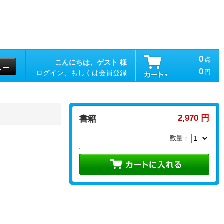
0
点
こんにちは、ゲスト 様
0
円
ログイン
、もしくは
会員登録
2,970 円
書籍
数量：